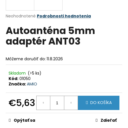
á
j
Priemerné
Neohodnotené
Podrobnosti hodnotenia
s
hodnotenie
Autoanténa 5mm
produktu
ť
je
?
adaptér ANT03
0,0
z
5
hviezdičiek.
Môžeme doručiť do:
11.8.2026
HĽADAŤ
Skladom
(>5 ks)
Kód:
01050
Značka:
AMiO
O
d
€5,63
DO KOŠÍKA
p
o
Jednotková
cena:
r
Opýtať sa
Zdieľať
ú