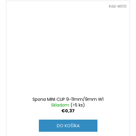
Kód:
M010
Spona MINI CLIP 9-11mm/9mm W1
Skladom
(>5 ks)
€0,37
DO KOŠÍKA