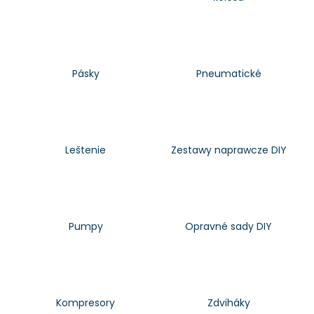
á
j
s
ť
Pásky
Pneumatické
?
Leštenie
Zestawy naprawcze DIY
HĽADAŤ
O
Pumpy
Opravné sady DIY
d
p
o
r
ú
Kompresory
Zdviháky