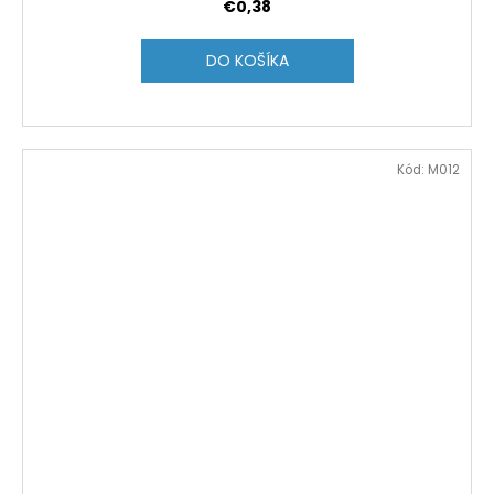
€0,38
DO KOŠÍKA
Kód:
M012