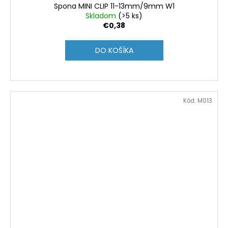
Spona MINI CLIP 11-13mm/9mm W1
Skladom
(>5 ks)
€0,38
DO KOŠÍKA
Kód:
M013