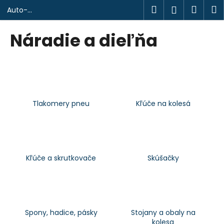
K
Prejsť
Hľadať
Náku
M
Prihlásen
Auto-
na
o
design.sk
obsah
Späť
Späť
košík
š
Náradie a dieľňa
í
Č
k
o
p
o
Tlakomery pneu
Kľúče na kolesá
t
r
e
b
u
Kľúče a skrutkovače
Skúšačky
j
e
t
e
Spony, hadice, pásky
Stojany a obaly na
n
kolesa