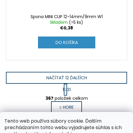
Spona MINI CLIP 12-14mm/9mm W1
Skladom
(>5 ks)
€0,38
DO KOŠÍKA
NAČÍTAŤ 12 ĎALŠÍCH
S
1
31
t
O
r
367
položiek celkom
v
á
HORE
l
n
k
á
o
d
Tento web používa súbory cookie. Ďalším
Z
v
a
prechádzaním tohto webu vyjadrujete súhlas s ich
a