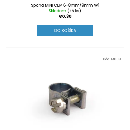
o
Spona MINI CLIP 6-8mm/9mm W1
v
Skladom
(>5 ks)
€0,30
DO KOŠÍKA
Kód:
M008