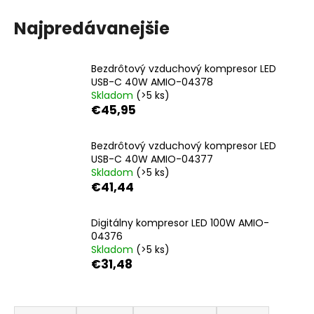
č
a
Najpredávanejšie
m
e
Bezdrôtový vzduchový kompresor LED
USB-C 40W AMIO-04378
LED
Skladom
(>5 ks)
ŽIAROVKY
€45,95
HLAVNÉHO
SVIETENIA
FLEX+
Bezdrôtový vzduchový kompresor LED
HB4
USB-C 40W AMIO-04377
CANBUS
6000K
Skladom
(>5 ks)
12V
€41,44
24V
AMIO-
03665
Digitálny kompresor LED 100W AMIO-
04376
€55,51
Skladom
(>5 ks)
€31,48
R