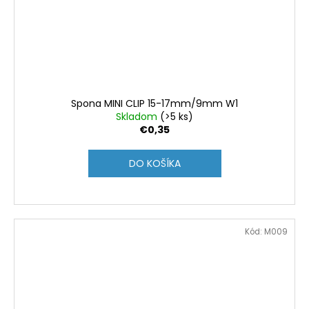
Spona MINI CLIP 15-17mm/9mm W1
Skladom
(>5 ks)
€0,35
DO KOŠÍKA
Kód:
M009