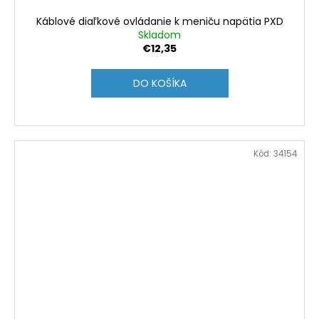
Káblové diaľkové ovládanie k meniču napätia PXD
Skladom
€12,35
DO KOŠÍKA
Kód:
34154