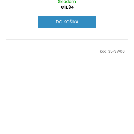
Skladom
€11,34
DO KOŠÍKA
Kód:
35PSW06