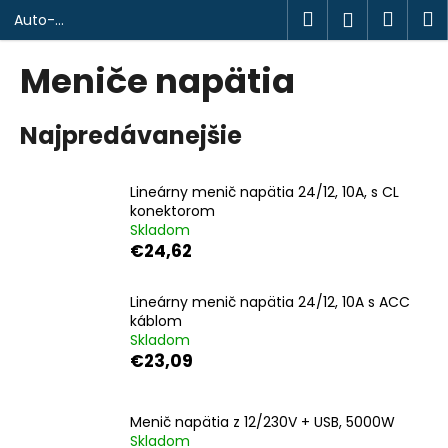
K
Prejsť
Hľadať
Náku
M
Prihlásen
Auto-
na
o
design.sk
obsah
Späť
Späť
košík
š
Meniče napätia
í
Č
k
Najpredávanejšie
o
p
o
Lineárny menič napätia 24/12, 10A, s CL
t
konektorom
Skladom
r
€24,62
e
b
Lineárny menič napätia 24/12, 10A s ACC
u
káblom
j
Skladom
€23,09
e
t
e
Menič napätia z 12/230V + USB, 5000W
n
Skladom