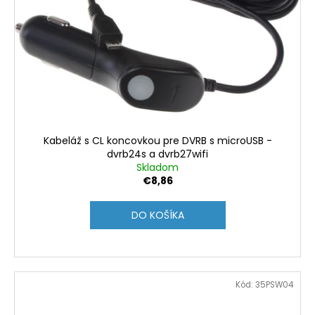
Kabeláž s CL koncovkou pre DVRB s microUSB -
dvrb24s a dvrb27wifi
Skladom
€8,86
DO KOŠÍKA
Kód:
35PSW04