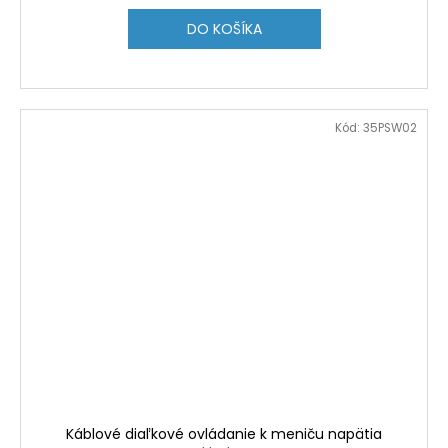
DO KOŠÍKA
Kód:
35PSW02
Káblové diaľkové ovládanie k meniču napätia