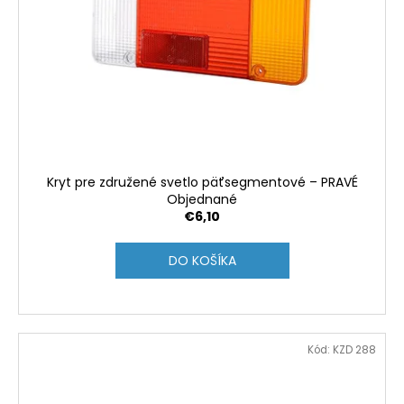
Kryt pre združené svetlo päťsegmentové – PRAVÉ
Objednané
€6,10
DO KOŠÍKA
Kód:
KZD 288