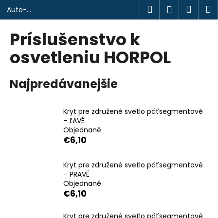
K
Prejsť
Hľadať
Náku
M
Prihlásen
Auto-
na
o
design.sk
obsah
Späť
Späť
košík
š
Príslušenstvo k
í
Č
osvetleniu HORPOL
k
o
p
Najpredávanejšie
o
t
Kryt pre združené svetlo päťsegmentové
r
– ĽAVÉ
e
Objednané
b
€6,10
u
j
Kryt pre združené svetlo päťsegmentové
– PRAVÉ
e
Objednané
t
€6,10
e
n
Kryt pre združené svetlo päťsegmentové