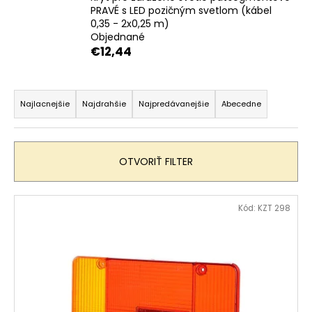
PRAVÉ s LED pozičným svetlom (kábel
á
0,35 - 2x0,25 m)
j
Objednané
s
€12,44
ť
R
?
a
Najlacnejšie
Najdrahšie
Najpredávanejšie
Abecedne
d
e
n
HĽADAŤ
OTVORIŤ FILTER
i
e
V
Kód:
KZT 298
p
ý
O
r
d
p
o
p
i
d
o
s
r
u
p
ú
k
r