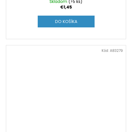
Skladom
(>5 ks)
€1,45
DO KOŠÍKA
Kód:
A83279