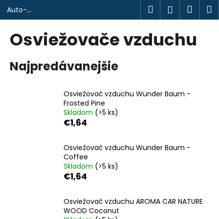
K
Prejsť
Hľadať
Náku
M
Prihlásen
Auto-
na
o
design.sk
obsah
Späť
Späť
košík
š
Osviežovače vzduchu
í
Č
k
Najpredávanejšie
o
p
o
Osviežovač vzduchu Wunder Baum -
t
Frosted Pine
Skladom
(>5 ks)
r
€1,64
e
b
Osviežovač vzduchu Wunder Baum -
u
Coffee
j
Skladom
(>5 ks)
€1,64
e
t
Osviežovač vzduchu AROMA CAR NATURE
e
WOOD Coconut
n