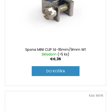
Spona MINI CLIP 14-16mm/9mm W1
Skladom
(>5 ks)
€0,35
DO KOŠÍKA
Kód:
M016