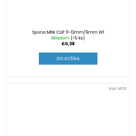
Spona MINI CLIP 11-13mm/9mm W1
Skladom
(>5 ks)
€0,38
DO KOŠÍKA
Kód:
M013