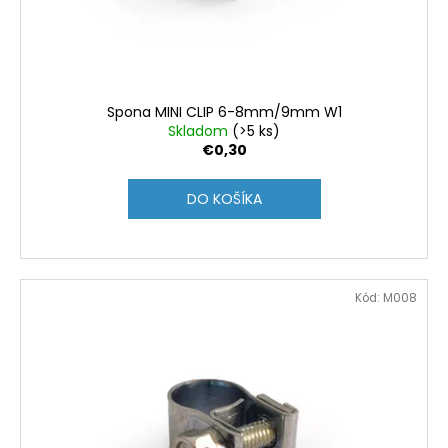
č
d
v
a
u
m
k
e
t
o
Spona MINI CLIP 6-8mm/9mm W1
AUTOPOŤAH
v
Skladom
(>5 ks)
SEDADLA
€0,30
45X120CM
AMIO-
04432
DO KOŠÍKA
€10,75
Kód:
M008