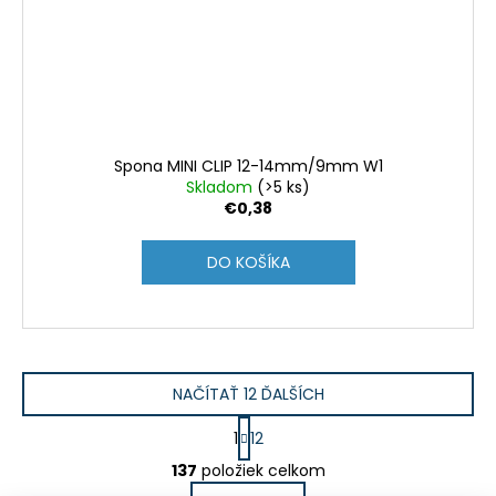
Spona MINI CLIP 12-14mm/9mm W1
Skladom
(>5 ks)
€0,38
DO KOŠÍKA
NAČÍTAŤ 12 ĎALŠÍCH
S
1
12
t
O
r
137
položiek celkom
v
á