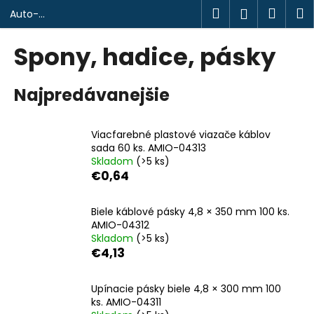
K
Prejsť
Hľadať
Náku
M
Prihlásen
Auto-
na
o
design.sk
obsah
Späť
Späť
košík
š
Spony, hadice, pásky
í
Č
k
Najpredávanejšie
o
p
o
Viacfarebné plastové viazače káblov
t
sada 60 ks. AMIO-04313
Skladom
(>5 ks)
r
€0,64
e
b
Biele káblové pásky 4,8 × 350 mm 100 ks.
u
AMIO-04312
j
Skladom
(>5 ks)
€4,13
e
t
Upínacie pásky biele 4,8 × 300 mm 100
e
ks. AMIO-04311
n