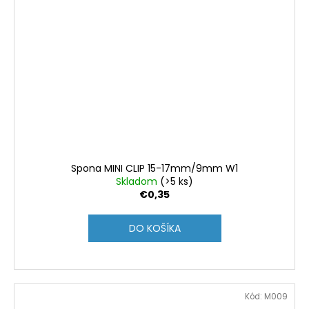
Spona MINI CLIP 15-17mm/9mm W1
Skladom
(>5 ks)
€0,35
DO KOŠÍKA
Kód:
M009