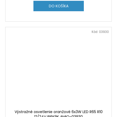
DO KOŠÍKA
Kód:
03930
Výstražné osvetlenie oranžové 6x3W LED R65 R10
12/24V IP6K9K AMIO-03930