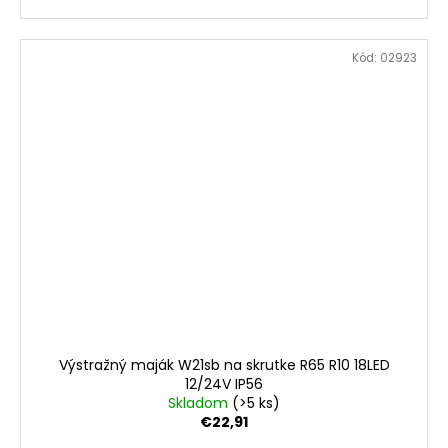
Kód:
02923
Výstražný maják W21sb na skrutke R65 R10 18LED
12/24V IP56
Skladom
(>5 ks)
€22,91