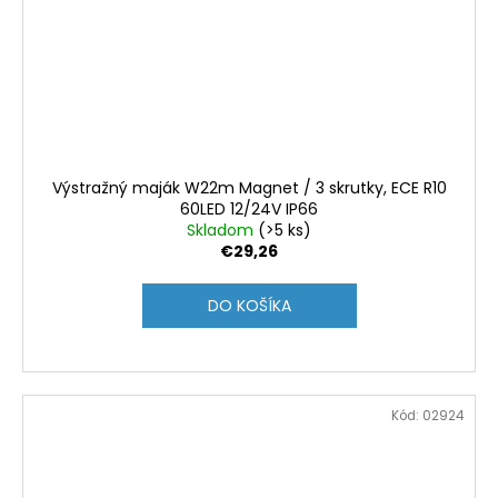
Výstražný maják W22m Magnet / 3 skrutky, ECE R10
60LED 12/24V IP66
Skladom
(>5 ks)
€29,26
DO KOŠÍKA
Kód:
02924