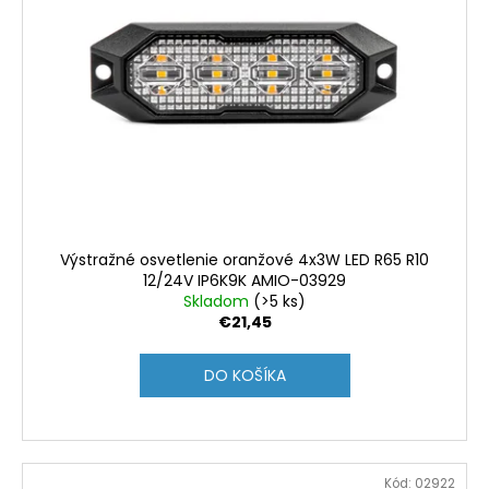
Výstražné osvetlenie oranžové 4x3W LED R65 R10
12/24V IP6K9K AMIO-03929
Skladom
(>5 ks)
€21,45
DO KOŠÍKA
Kód:
02922