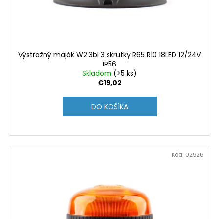
č
d
v
a
u
m
k
e
t
o
Výstražný maják W213bl 3 skrutky R65 R10 18LED 12/24V
AUTOPOŤAH
v
IP56
SEDADLA
Skladom
(>5 ks)
45X120CM
€19,02
AMIO-
04432
DO KOŠÍKA
€10,75
Kód:
02926