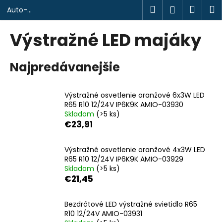
K
Prejsť
Hľadať
Náku
M
Prihlásen
Auto-
na
o
design.sk
obsah
Späť
Späť
košík
š
Výstražné LED majáky
í
Č
k
Najpredávanejšie
o
p
o
Výstražné osvetlenie oranžové 6x3W LED
t
R65 R10 12/24V IP6K9K AMIO-03930
Skladom
(>5 ks)
r
€23,91
e
b
Výstražné osvetlenie oranžové 4x3W LED
u
R65 R10 12/24V IP6K9K AMIO-03929
j
Skladom
(>5 ks)
€21,45
e
t
Bezdrôtové LED výstražné svietidlo R65
e
R10 12/24V AMIO-03931
n