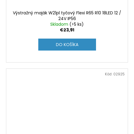
Výstražný maják W21pl tyčový Flexi R65 R10 18LED 12 /
24V IP56
Skladom
(>5 ks)
€23,91
DO KOŠÍKA
Kód:
02925