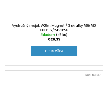
Výstražný maják W21m Magnet / 3 skrutky R65 R10
18LED 12/24V IP56
Skladom
(>5 ks)
€26,33
DO KOŠÍKA
Kód:
03337