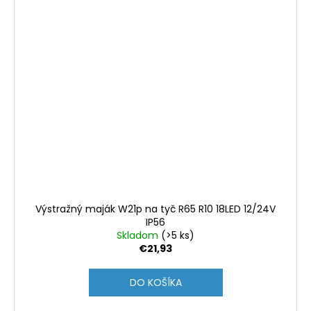
Výstražný maják W21p na tyč R65 R10 18LED 12/24V
IP56
Skladom
(>5 ks)
€21,93
DO KOŠÍKA