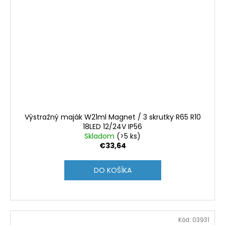
Výstražný maják W21ml Magnet / 3 skrutky R65 R10
18LED 12/24V IP56
Skladom
(>5 ks)
€33,64
DO KOŠÍKA
Kód:
03931