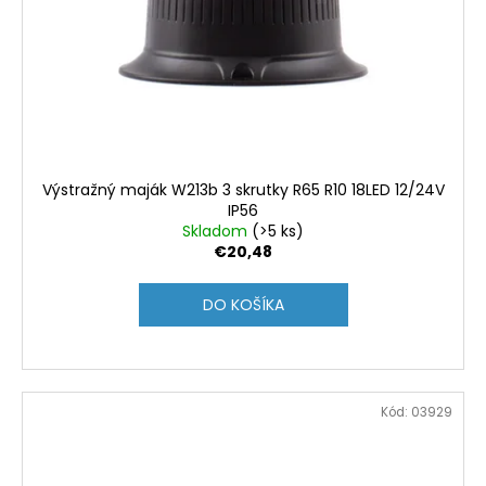
Výstražný maják W213b 3 skrutky R65 R10 18LED 12/24V
IP56
Skladom
(>5 ks)
€20,48
DO KOŠÍKA
Kód:
03929