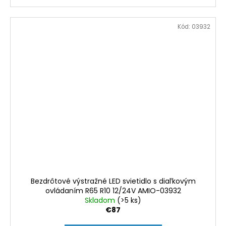
Kód:
03932
Bezdrôtové výstražné LED svietidlo s diaľkovým
ovládaním R65 R10 12/24V AMIO-03932
Skladom
(>5 ks)
€87