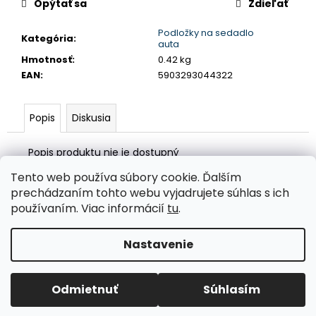
č
Opýtať sa
Zdieľať
a
m
Podložky na sedadlo
Kategória
:
auta
e
Hmotnosť
:
0.42 kg
EAN
:
5903293044322
LED
T5
ČERVENÁ,
Popis
Diskusia
12V,
3LED
/
Popis produktu nie je dostupný
SMD
Tento web používa súbory cookie. Ďalším
€2
Z
prechádzaním tohto webu vyjadrujete súhlas s ich
á
Valentino Rossi eSHOP
SuperDisky.eu
používaním. Viac informácií
tu
.
p
ä
Nastavenie
Vytvoril Shoptet
t
i
Copyright 2026
Auto-design.sk
. Všetky práva vyhradené.
Odmietnuť
Súhlasím
Upraviť nastavenie cookies
e