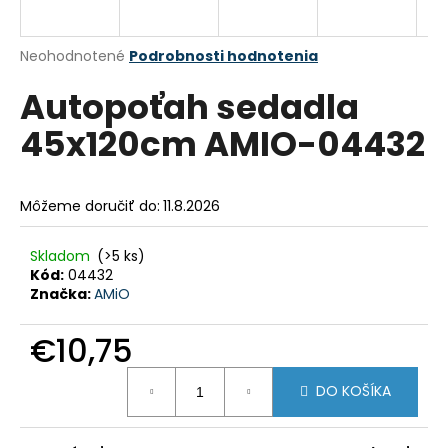
á
j
Priemerné
Neohodnotené
Podrobnosti hodnotenia
s
hodnotenie
Autopoťah sedadla
produktu
ť
je
?
45x120cm AMIO-04432
0,0
z
5
hviezdičiek.
Môžeme doručiť do:
11.8.2026
HĽADAŤ
Skladom
(>5 ks)
Kód:
04432
Značka:
AMiO
O
d
€10,75
p
Jednotková
o
DO KOŠÍKA
cena:
r
ú