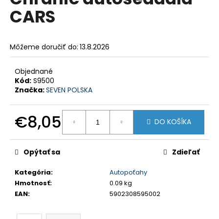
je
á
CARS
0,0
z
j
5
s
hviezdičiek.
Môžeme doručiť do:
13.8.2026
ť
?
Objednané
Kód:
S9500
Značka:
SEVEN POLSKA
HĽADAŤ
€8,05
DO KOŠÍKA
Jednotková
cena:
Opýtať sa
Zdieľať
O
d
Kategória
:
Autopoťahy
p
Hmotnosť
:
0.09 kg
o
EAN
:
5902308595002
r
ú