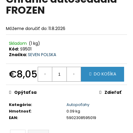
je
á
FROZEN
0,0
z
j
5
s
hviezdičiek.
Môžeme doručiť do:
11.8.2026
ť
?
Skladom
(1 kg)
Kód:
S9501
Značka:
SEVEN POLSKA
HĽADAŤ
€8,05
DO KOŠÍKA
Jednotková
cena:
Opýtať sa
Zdieľať
O
d
Kategória
:
Autopoťahy
p
Hmotnosť
:
0.09 kg
o
EAN
:
5902308595019
r
ú