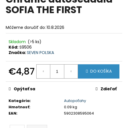
je
á
SOFIA THE FIRST
0,0
z
j
5
s
hviezdičiek.
Môžeme doručiť do:
10.8.2026
ť
?
Skladom
(>5 ks)
Kód:
S9506
Značka:
SEVEN POLSKA
HĽADAŤ
€4,87
DO KOŠÍKA
Jednotková
cena:
Opýtať sa
Zdieľať
O
d
Kategória
:
Autopoťahy
p
Hmotnosť
:
0.09 kg
o
EAN
:
5902308595064
r
ú