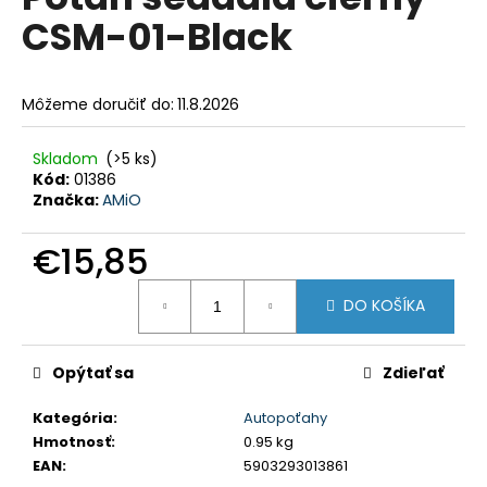
je
á
CSM-01-Black
0,0
z
j
5
s
hviezdičiek.
Môžeme doručiť do:
11.8.2026
ť
?
Skladom
(>5 ks)
Kód:
01386
Značka:
AMiO
€15,85
HĽADAŤ
Jednotková
DO KOŠÍKA
cena:
O
d
Opýtať sa
Zdieľať
p
o
Kategória
:
Autopoťahy
r
Hmotnosť
:
0.95 kg
ú
EAN
:
5903293013861