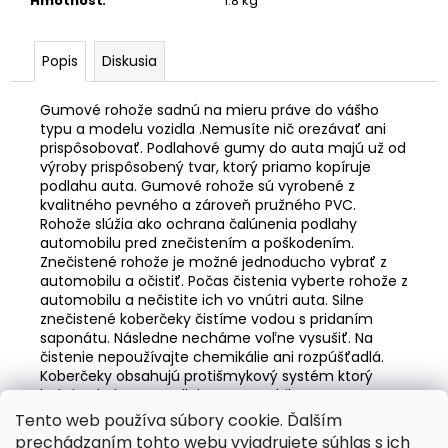
č
Hmotnosť
:
1.8 kg
a
m
Popis
Diskusia
e
Gumové rohože sadnú na mieru práve do vášho
ŠPORTOVÝ
typu a modelu vozidla .Nemusíte nič orezávať ani
VÝŠKOVO
prispôsobovať. Podlahové gumy do auta majú už od
NASTAVITEĽNÝ
výroby prispôsobený tvar, ktorý priamo kopíruje
PODVOZOK
podlahu auta. Gumové rohože sú vyrobené z
JOM
kvalitného pevného a zároveň pružného PVC.
NA
Rohože slúžia ako ochrana čalúnenia podlahy
BMW
automobilu pred znečistením a poškodením.
3ER,
Znečistené rohože je možné jednoducho vybrať z
E36,
06/92-
automobilu a očistiť. Počas čistenia vyberte rohože z
99
automobilu a nečistite ich vo vnútri auta. Silne
znečistené koberčeky čistíme vodou s pridaním
€215
saponátu. Následne necháme voľne vysušiť. Na
Pôvodne:
čistenie nepoužívajte chemikálie ani rozpúšťadlá.
€245
Koberčeky obsahujú protišmykový systém ktorý
bráni pohybu po podlahe automobilu.
Tento web používa súbory cookie. Ďalším
Z
prechádzaním tohto webu vyjadrujete súhlas s ich