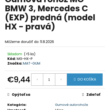
je
á
BMW 3, Mercedes C
0,0
z
j
(EXP) predná (model
5
s
hviezdičiek.
HX - pravá)
ť
?
Môžeme doručiť do:
11.8.2026
Skladom
(>5 ks)
HĽADAŤ
Kód:
MG-HX-P
Značka:
MAT-GUM
€9,44
O
DO KOŠÍKA
d
Jednotková
p
cena:
o
Opýtať sa
Zdieľať
r
ú
Kategória
:
Gumové autorohože