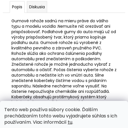
č
a
Popis
Diskusia
m
e
Gumové rohože sadnú na mieru práve do vášho
typu a modelu vozidla .Nemusíte nič orezávať ani
prispôsobovať. Podlahové gumy do auta majú už od
LED
výroby prispôsobený tvar, ktorý priamo kopíruje
ŽIAROVKY
podlahu auta. Gumové rohože sú vyrobené z
HLAVNÉHO
kvalitného pevného a zároveň pružného PVC.
SVIETENIA
Rohože slúžia ako ochrana čalúnenia podlahy
FLEX+
automobilu pred znečistením a poškodením.
HB4
Znečistené rohože je možné jednoducho vybrať z
CANBUS
automobilu a očistiť. Počas čistenia vyberte rohože z
6000K
12V
automobilu a nečistite ich vo vnútri auta. Silne
24V
znečistené koberčeky čistíme vodou s pridaním
AMIO-
saponátu. Následne necháme voľne vysušiť. Na
03665
čistenie nepoužívajte chemikálie ani rozpúšťadlá.
Koberčeky obsahujú protišmykový systém ktorý
€55,51
bráni pohybu po podlahe automobilu.
Tento web používa súbory cookie. Ďalším
Z
prechádzaním tohto webu vyjadrujete súhlas s ich
á
Valentino Rossi eSHOP
SuperDisky.eu
používaním. Viac informácií
tu
.