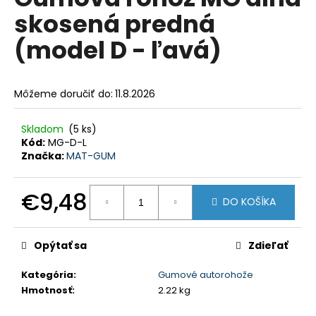
je
á
skosená predná
0,0
z
j
(model D - ľavá)
5
s
hviezdičiek.
ť
?
Môžeme doručiť do:
11.8.2026
Skladom
(5 ks)
Kód:
MG-D-L
Značka:
MAT-GUM
HĽADAŤ
€9,48
DO KOŠÍKA
Jednotková
O
cena:
d
Opýtať sa
Zdieľať
p
o
Kategória
:
Gumové autorohože
r
Hmotnosť
:
2.22 kg
ú