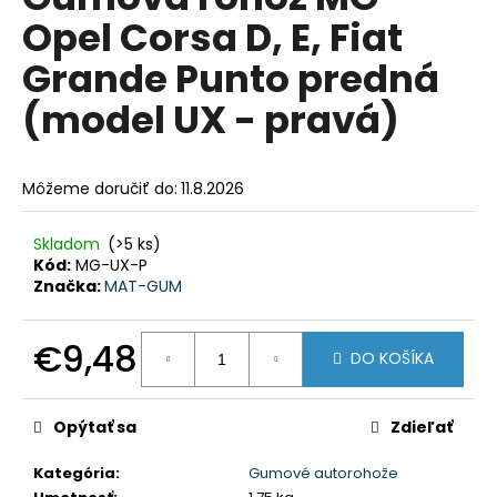
je
á
Opel Corsa D, E, Fiat
0,0
z
j
Grande Punto predná
5
s
hviezdičiek.
(model UX - pravá)
ť
?
Môžeme doručiť do:
11.8.2026
Skladom
(>5 ks)
HĽADAŤ
Kód:
MG-UX-P
Značka:
MAT-GUM
€9,48
O
DO KOŠÍKA
d
Jednotková
p
cena:
o
Opýtať sa
Zdieľať
r
ú
Kategória
:
Gumové autorohože