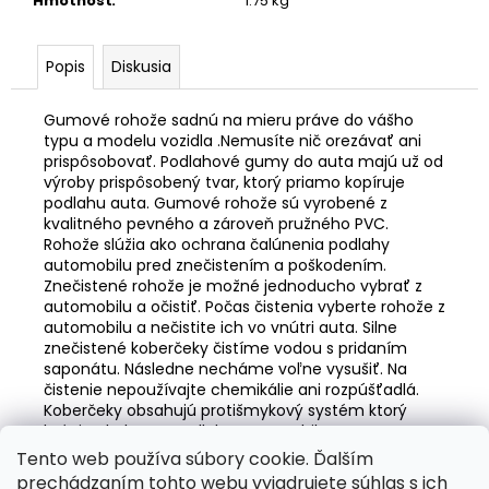
č
Hmotnosť
:
1.75 kg
a
m
Popis
Diskusia
e
Gumové rohože sadnú na mieru práve do vášho
ŠPORTOVÝ
typu a modelu vozidla .Nemusíte nič orezávať ani
VÝŠKOVO
prispôsobovať. Podlahové gumy do auta majú už od
NASTAVITEĽNÝ
výroby prispôsobený tvar, ktorý priamo kopíruje
PODVOZOK
podlahu auta. Gumové rohože sú vyrobené z
JOM
kvalitného pevného a zároveň pružného PVC.
NA
Rohože slúžia ako ochrana čalúnenia podlahy
BMW
automobilu pred znečistením a poškodením.
3ER,
Znečistené rohože je možné jednoducho vybrať z
E46,
99-
automobilu a očistiť. Počas čistenia vyberte rohože z
05
automobilu a nečistite ich vo vnútri auta. Silne
znečistené koberčeky čistíme vodou s pridaním
€239
saponátu. Následne necháme voľne vysušiť. Na
Pôvodne:
čistenie nepoužívajte chemikálie ani rozpúšťadlá.
€275
Koberčeky obsahujú protišmykový systém ktorý
bráni pohybu po podlahe automobilu.
Tento web používa súbory cookie. Ďalším
Z
prechádzaním tohto webu vyjadrujete súhlas s ich