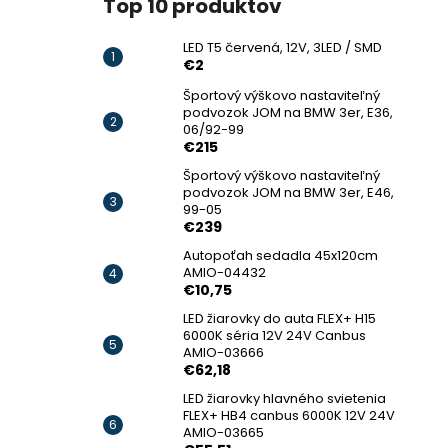
Top 10 produktov
LED T5 červená, 12V, 3LED / SMD
€2
Športový výškovo nastaviteľný
podvozok JOM na BMW 3er, E36,
06/92-99
€215
Športový výškovo nastaviteľný
podvozok JOM na BMW 3er, E46,
99-05
€239
Autopoťah sedadla 45x120cm
AMIO-04432
€10,75
LED žiarovky do auta FLEX+ H15
6000K séria 12V 24V Canbus
AMIO-03666
€62,18
LED žiarovky hlavného svietenia
FLEX+ HB4 canbus 6000K 12V 24V
AMIO-03665