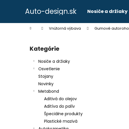
K
Prejsť
na
o
Auto-design.sk
Nosiče a držiaky
obsah
Späť
Späť
š
do
do
í
Domov
Vnútorná výbava
Gumové autoroho
k
obchodu
obchodu
B
o
Kategórie
Preskočiť
č
kategórie
n
Nosiče a držiaky
ý
Osvetlenie
p
Stojany
a
Novinky
n
Metabond
e
Aditivá do olejov
l
Aditíva do palív
Špeciálne produkty
Plastické mazivá
Autokozmetika