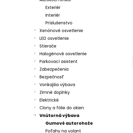
LED T5 ČERVENÁ, 12V, 3LED / SMD
Exteriér
€2
Interiér
Príslušenstvo
Xenónové osvetlenie
LED osvetlenie
Stierače
Halogénové osvetlenie
Parkovací asistent
Zabezpečenia
Bezpečnosť
Vonkajšia výbava
Zimné doplnky
Elektrické
Clony a fólie do okien
Vnútorná výbava
Gumové autorohože
Poťahy na volant