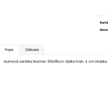
ŠPORTOVÝ VÝŠKOVO NASTAVITEĽNÝ
ŠPORTOVÝ VÝŠ
Jedn
PODVOZOK JOM NA BMW 3ER, E36,
PODVOZOK JOM 
cena
06/92-99
05
€215
€239
Pôvodne:
€245
Pôvodne:
€275
Kate
Hmo
Popis
Diskusia
Gumová vanička Rozmer: 100x115cm Výška hrán: 4 cm Hrúbka