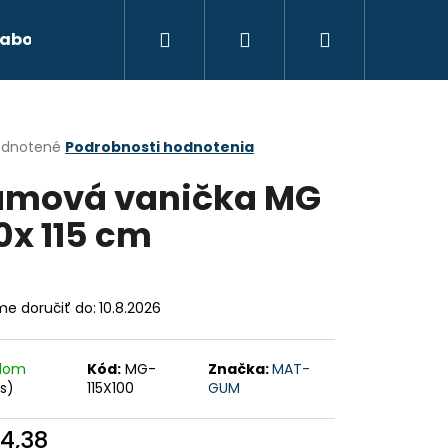
Hľadať
Prihlásenie
Nákupný
abond
Autokozmetika
Xenónové osvetl
košík
erné
dnotené
Podrobnosti hodnotenia
tenie
mová vanička MG
ktu
0x 115 cm
ičiek.
e doručiť do:
10.8.2026
adom
Kód:
MG-
Značka:
MAT-
ks)
115X100
GUM
Nasledujúce
4,38