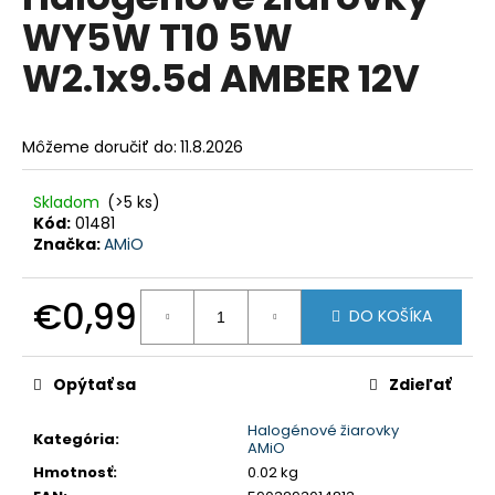
je
á
WY5W T10 5W
0,0
z
j
W2.1x9.5d AMBER 12V
5
s
hviezdičiek.
ť
?
Môžeme doručiť do:
11.8.2026
Skladom
(>5 ks)
Kód:
01481
Značka:
AMiO
HĽADAŤ
€0,99
DO KOŠÍKA
Jednotková
O
cena:
d
Opýtať sa
Zdieľať
p
o
Halogénové žiarovky
Kategória
:
r
AMiO
ú
Hmotnosť
:
0.02 kg