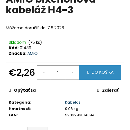
je
á
kabeláž H4-3
0,0
z
j
5
s
hviezdičiek.
Môžeme doručiť do:
7.8.2026
ť
?
Skladom
(>5 ks)
Kód:
01439
Značka:
AMiO
HĽADAŤ
€2,26
DO KOŠÍKA
Jednotková
cena:
Opýtať sa
Zdieľať
O
d
Kategória
:
Kabeláž
p
Hmotnosť
:
0.06 kg
o
EAN
:
5903293014394
r
ú