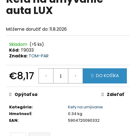
je
á
auta LUX
0,0
z
j
5
s
hviezdičiek.
Môžeme doručiť do:
11.8.2026
ť
?
Skladom
(>5 ks)
Kód:
T9033
Značka:
TOM-PAR
HĽADAŤ
€8,17
DO KOŠÍKA
Jednotková
cena:
Opýtať sa
Zdieľať
O
d
Kategória
:
Kefy na umývanie
p
Hmotnosť
:
0.34 kg
o
EAN
:
5904720090332
r
ú