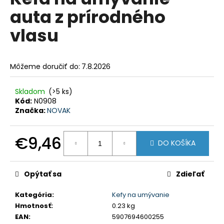
je
á
auta z prírodného
0,0
z
j
vlasu
5
s
hviezdičiek.
ť
?
Môžeme doručiť do:
7.8.2026
Skladom
(>5 ks)
Kód:
N0908
Značka:
NOVAK
HĽADAŤ
€9,46
DO KOŠÍKA
Jednotková
O
cena:
d
Opýtať sa
Zdieľať
p
o
Kategória
:
Kefy na umývanie
r
Hmotnosť
:
0.23 kg
ú
EAN
:
5907694600255