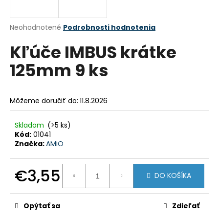
á
j
Priemerné
Neohodnotené
Podrobnosti hodnotenia
s
hodnotenie
Kľúče IMBUS krátke
produktu
ť
je
?
125mm 9 ks
0,0
z
5
hviezdičiek.
Môžeme doručiť do:
11.8.2026
HĽADAŤ
Skladom
(>5 ks)
Kód:
01041
Značka:
AMiO
O
d
€3,55
DO KOŠÍKA
p
o
Jednotková
cena:
r
Opýtať sa
Zdieľať
ú