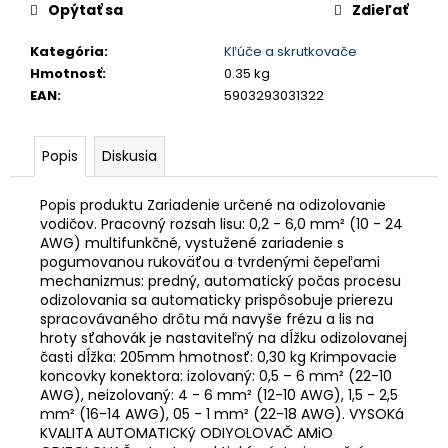
č
Opýtať sa
Zdieľať
a
m
Kategória
:
Kľúče a skrutkovače
e
Hmotnosť
:
0.35 kg
EAN
:
5903293031322
LED
ŽIAROVKY
Popis
Diskusia
DO
AUTA
FLEX+
Popis produktu Zariadenie určené na odizolovanie
H15
vodičov. Pracovný rozsah lisu: 0,2 - 6,0 mm² (10 - 24
6000K
AWG) multifunkčné, vystužené zariadenie s
SÉRIA
pogumovanou rukoväťou a tvrdenými čepeľami
12V
24V
mechanizmus: predný, automatický počas procesu
CANBUS
odizolovania sa automaticky prispôsobuje prierezu
AMIO-
spracovávaného drôtu má navyše frézu a lis na
03666
hroty sťahovák je nastaviteľný na dĺžku odizolovanej
časti dĺžka: 205mm hmotnosť: 0,30 kg Krimpovacie
€62,18
koncovky konektora: izolovaný: 0,5 – 6 mm² (22-10
AWG), neizolovaný: 4 - 6 mm² (12-10 AWG), 1,5 - 2,5
mm² (16-14 AWG), 05 - 1 mm² (22-18 AWG). VYSOKá
KVALITA AUTOMATICKý ODIYOLOVAČ AMiO