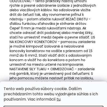
ODIZOLOVAČ - tento praktický nástroj umožní
rýchle a presné odstránenie izolácie z jednožilových
alebo viacžilových káblov. Na odizolovanie vložte
drôt do čeľustí tak, aby rovnomerne priľnul k
nástroju - potom stlačte rukoväť REZAČ DRôTU -
ďalšou funkciou sťahováka je strihanie drôtov.
Čepeľ 11 mm je medzi rukoväťami nástroja. Ak
chcete odrezať drôt podobnej alebo menšej šírky,
stačí ho umiestniť medzi čepele a pevne stlačiť. LIS
NA KONCOVKY KONEKTOROV - pomocou zariadenia
je možné krimpovať izolované a neizolované
koncovky konektorov na vodiče s prierezom od 1,5
mm2 do 6 mm2. Stačí vložiť drôt s odizolovaným
koncom a vložiť ho do konektora a potom ho
umiestniť na miesto určené na krimpovanie.
NASTAVENIE SILY TLAKU + OBMEDZOVAČ - zariadenie
má gombík, ktorý je umiestnený pod čeľusťami. S
jeho pomocou môžete nastaviť prítlak na izoláciu,
takže sa nemusíte báť poškodenia drôtu pri práci.
Tento web používa súbory cookie. Ďalším
Z
prechádzaním tohto webu vyjadrujete súhlas s ich
á
Valentino Rossi eSHOP
SuperDisky.eu
používaním. Viac informácií
tu
.
p