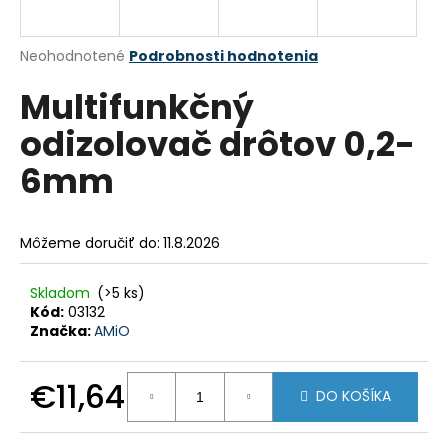
á
j
Priemerné
Neohodnotené
Podrobnosti hodnotenia
s
hodnotenie
Multifunkčný
produktu
ť
je
?
odizolovač drôtov 0,2-
0,0
z
6mm
5
hviezdičiek.
HĽADAŤ
Môžeme doručiť do:
11.8.2026
Skladom
(>5 ks)
Kód:
03132
O
Značka:
AMiO
d
p
o
€11,64
DO KOŠÍKA
r
Jednotková
ú
cena: