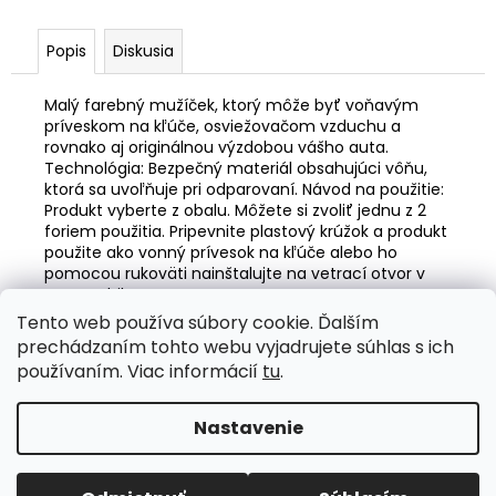
č
a
m
Popis
Diskusia
e
Malý farebný mužíček, ktorý môže byť voňavým
príveskom na kľúče, osviežovačom vzduchu a
LED
rovnako aj originálnou výzdobou vášho auta.
ŽIAROVKY
Technológia: Bezpečný materiál obsahujúci vôňu,
HLAVNÉHO
ktorá sa uvoľňuje pri odparovaní. Návod na použitie:
SVIETENIA
Produkt vyberte z obalu. Môžete si zvoliť jednu z 2
FLEX+
foriem použitia. Pripevnite plastový krúžok a produkt
HB3
použite ako vonný prívesok na kľúče alebo ho
9005/HIR1
9011/H10
pomocou rukoväti nainštalujte na vetrací otvor v
CANBUS
automobile.
6000K
Tento web používa súbory cookie. Ďalším
12V
Z
prechádzaním tohto webu vyjadrujete súhlas s ich
24V
á
AMIO-
Valentino Rossi eSHOP
SuperDisky.eu
používaním. Viac informácií
tu
.
03664
p
€55,51
ä
Nastavenie
Vytvoril Shoptet
t
i
Copyright 2026
Auto-design.sk
. Všetky práva vyhradené.