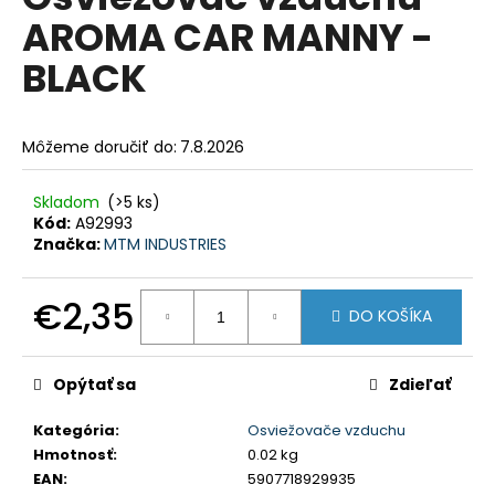
je
á
AROMA CAR MANNY -
0,0
z
j
BLACK
5
s
hviezdičiek.
ť
?
Môžeme doručiť do:
7.8.2026
Skladom
(>5 ks)
Kód:
A92993
Značka:
MTM INDUSTRIES
HĽADAŤ
€2,35
DO KOŠÍKA
Jednotková
O
cena:
d
Opýtať sa
Zdieľať
p
o
Kategória
:
Osviežovače vzduchu
r
Hmotnosť
:
0.02 kg
ú
EAN
:
5907718929935