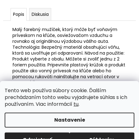
č
a
m
Popis
Diskusia
e
Malý farebný mužíček, ktorý môže byť voňavým
príveskom na kľúče, osviežovačom vzduchu a
LED
rovnako aj originálnou výzdobou vášho auta.
ŽIAROVKY
Technológia: Bezpečný materiál obsahujúci vôňu,
HLAVNÉHO
ktorá sa uvoľňuje pri odparovaní. Návod na použitie:
SVIETENIA
Produkt vyberte z obalu. Môžete si zvoliť jednu z 2
FLEX+
foriem použitia. Pripevnite plastový krúžok a produkt
HB4
použite ako vonný prívesok na kľúče alebo ho
CANBUS
6000K
pomocou rukoväti nainštalujte na vetrací otvor v
12V
automobile.
24V
Tento web používa súbory cookie. Ďalším
AMIO-
Z
prechádzaním tohto webu vyjadrujete súhlas s ich
03665
á
Valentino Rossi eSHOP
SuperDisky.eu
používaním. Viac informácií
tu
.
€55,51
p
ä
Nastavenie
Vytvoril Shoptet
t
i
Copyright 2026
Auto-design.sk
. Všetky práva vyhradené.