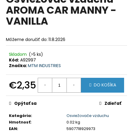
je
á
AROMA CAR MANNY -
0,0
z
j
VANILLA
5
s
hviezdičiek.
ť
?
Môžeme doručiť do:
11.8.2026
Skladom
(>5 ks)
Kód:
A92997
Značka:
MTM INDUSTRIES
HĽADAŤ
€2,35
DO KOŠÍKA
Jednotková
O
cena:
d
Opýtať sa
Zdieľať
p
o
Kategória
:
Osviežovače vzduchu
r
Hmotnosť
:
0.02 kg
ú
EAN
:
5907718929973