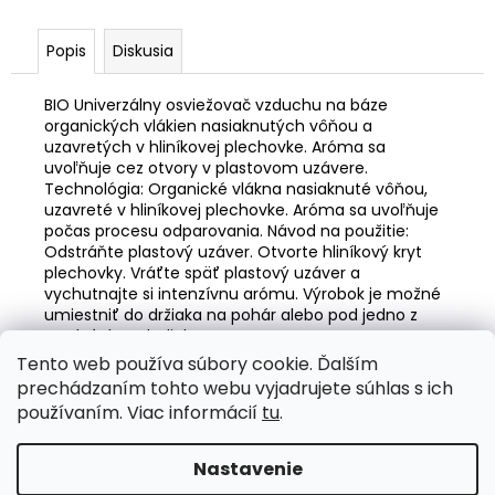
č
a
m
Popis
Diskusia
e
BIO Univerzálny osviežovač vzduchu na báze
organických vlákien nasiaknutých vôňou a
ŠPORTOVÝ
uzavretých v hliníkovej plechovke. Aróma sa
VÝŠKOVO
uvoľňuje cez otvory v plastovom uzávere.
NASTAVITEĽNÝ
Technológia: Organické vlákna nasiaknuté vôňou,
PODVOZOK
uzavreté v hliníkovej plechovke. Aróma sa uvoľňuje
JOM
počas procesu odparovania. Návod na použitie:
NA
Odstráňte plastový uzáver. Otvorte hliníkový kryt
BMW
3ER,
plechovky. Vráťte späť plastový uzáver a
E46,
vychutnajte si intenzívnu arómu. Výrobok je možné
99-
umiestniť do držiaka na pohár alebo pod jedno z
05
predných sedadiel.
€239
Tento web používa súbory cookie. Ďalším
Z
Pôvodne:
prechádzaním tohto webu vyjadrujete súhlas s ich
€275
á
Valentino Rossi eSHOP
SuperDisky.eu
používaním. Viac informácií
tu
.
p
ä
Nastavenie
Vytvoril Shoptet