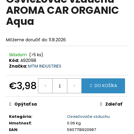
je
á
AROMA CAR ORGANIC
0,0
z
j
Aqua
5
s
hviezdičiek.
ť
?
Môžeme doručiť do:
11.8.2026
Skladom
(>5 ks)
Kód:
A92098
Značka:
MTM INDUSTRIES
HĽADAŤ
€3,98
DO KOŠÍKA
Jednotková
O
cena:
d
Opýtať sa
Zdieľať
p
o
Kategória
:
Osviežovače vzduchu
r
Hmotnosť
:
0.06 kg
ú
EAN
:
5907718920987