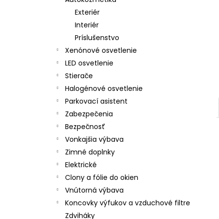
LED T5 ČERVENÁ, 12V, 3LED / SMD
Exteriér
€2
Interiér
Príslušenstvo
Xenónové osvetlenie
LED osvetlenie
Stierače
Halogénové osvetlenie
Parkovací asistent
Zabezpečenia
Bezpečnosť
Vonkajšia výbava
Zimné doplnky
Elektrické
Clony a fólie do okien
Vnútorná výbava
Koncovky výfukov a vzduchové filtre
Zdviháky