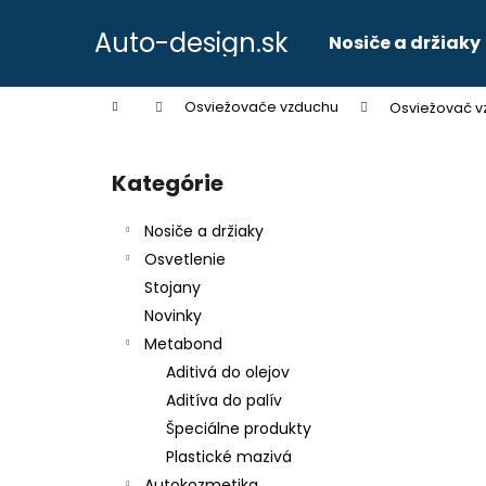
K
Prejsť
na
o
Auto-design.sk
Nosiče a držiaky
obsah
Späť
Späť
š
do
do
í
Domov
Osviežovače vzduchu
Osviežovač 
k
obchodu
obchodu
B
o
Kategórie
Preskočiť
č
kategórie
n
Nosiče a držiaky
ý
Osvetlenie
p
Stojany
a
Novinky
n
Metabond
e
Aditivá do olejov
l
Aditíva do palív
Špeciálne produkty
Plastické mazivá
Autokozmetika