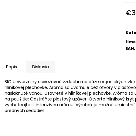
ŠPORTOVÝ VÝŠKOVO NASTAVITEĽNÝ
ŠPORTOVÝ VÝŠ
PODVOZOK JOM NA BMW 3ER, E36,
PODVOZOK JOM 
€3
06/92-99
05
Jedn
€215
€239
cena
Pôvodne:
€245
Pôvodne:
€275
Kate
Hmo
EAN
:
Popis
Diskusia
BIO Univerzálny osviežovač vzduchu na báze organických vlá
hliníkovej plechovke. Aróma sa uvoľňuje cez otvory v plasto
nasiaknuté vôňou, uzavreté v hliníkovej plechovke. Aróma sa
na použitie: Odstráňte plastový uzáver. Otvorte hliníkový kryt
vychutnajte si intenzívnu arómu. Výrobok je možné umiestniť
predných sedadiel.