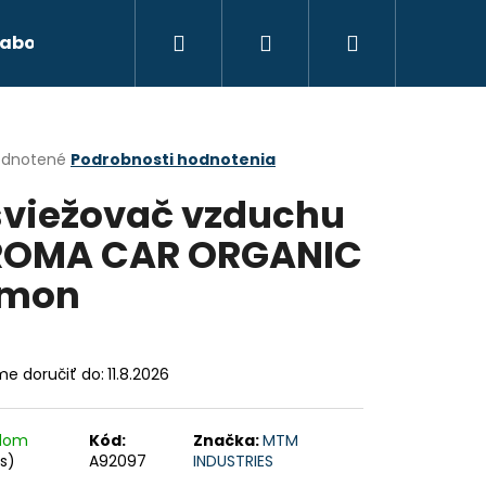
Hľadať
Prihlásenie
Nákupný
abond
Autokozmetika
Xenónové osvetl
košík
erné
dnotené
Podrobnosti hodnotenia
tenie
viežovač vzduchu
ktu
ROMA CAR ORGANIC
emon
ičiek.
e doručiť do:
11.8.2026
adom
Kód:
Značka:
MTM
Nasledujúce
ks)
A92097
INDUSTRIES