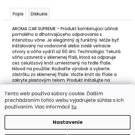
č
a
m
Popis
Diskusia
e
AROMA CAR SUPREME - Produkt kombinujúci účinok
pomalého a dlhotrvajúceho odparovania s
LED
intenzitou vône. Je elegantný aj funkčný. Môže byť
ŽIAROVKY
inštalovaný na vodorovné alebo zvislé vetracie
DO
otvory a vôňa vydrží až 60 dní. Technológia: Tekutá
AUTA
vôňa uzavretá v sklenenej fľaši, ktorá sa odparuje
FLEX+
cez celulózový knôt umiestnený na hrdle fľaše.
H15
Návod na použitie: Rozbaľte výrobok a vyberte
6000K
SÉRIA
zástrčku zo sklenenej fľaše. Vložte knôt do fľaše a
12V
zakryte plastovým telom. Produkt inštalujte na
24V
vetrací otvor vo zvislej polohe.
CANBUS
Tento web používa súbory cookie. Ďalším
AMIO-
Z
03666
prechádzaním tohto webu vyjadrujete súhlas s ich
á
Valentino Rossi eSHOP
SuperDisky.eu
používaním. Viac informácií
tu
.
€62,18
p
ä
Nastavenie
Vytvoril Shoptet
t