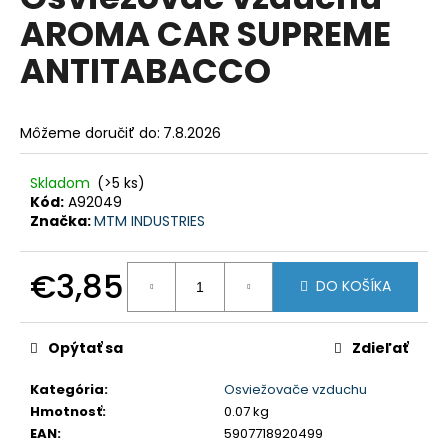
je
á
AROMA CAR SUPREME
0,0
z
j
ANTITABACCO
5
s
hviezdičiek.
ť
?
Môžeme doručiť do:
7.8.2026
Skladom
(>5 ks)
Kód:
A92049
Značka:
MTM INDUSTRIES
HĽADAŤ
€3,85
DO KOŠÍKA
Jednotková
O
cena:
d
Opýtať sa
Zdieľať
p
o
Kategória
:
Osviežovače vzduchu
r
Hmotnosť
:
0.07 kg
ú
EAN
:
5907718920499