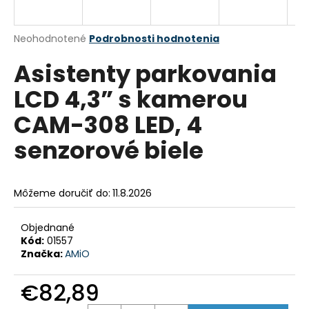
á
j
Priemerné
Neohodnotené
Podrobnosti hodnotenia
s
hodnotenie
Asistenty parkovania
produktu
ť
je
?
LCD 4,3” s kamerou
0,0
z
CAM-308 LED, 4
5
hviezdičiek.
senzorové biele
HĽADAŤ
Môžeme doručiť do:
11.8.2026
O
Objednané
d
Kód:
01557
p
Značka:
AMiO
o
r
€82,89
ú