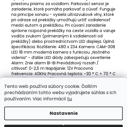
priestoru priamo za vozidlom. Parkovací senzor je
zariadenie, ktoré pomáha parkovať a cúvať. Funguje
na princípe sonaru - vysiela ultrazvukové vlny, ktoré
pri odraze od prekážky umožňujú určiť vzdialenosť
medzi autom a prekážkou. Pri cúvaní zariadenie
správne rozpozná prekážky na ceste vozidla a varuje
vodiča zvukom (primeraným k vzdialenosti od
prekážky) alebo prostredníctvom LED displeja. Úplná
špecifikácia: Rozlíšenie: 480 x 234 Kamera: CAM-308
LED 18 mm moderná kamera s funkciou „Nočného
videnia“ - ďalšie LED diódy zabezpečujú osvetlenie
Alarm: Znie alarm BI-BI Prevádzkový rozsah /
citlivosť: 0-2,5 m Napájanie: 12V Pracovná
frekvencia: 40KHz Pracovná teplota: -30 ° C + 70 ° C
Montážny priemer: 22 mm
Tento web používa súbory cookie. Ďalším
Z
prechádzaním tohto webu vyjadrujete súhlas s ich
á
Valentino Rossi eSHOP
SuperDisky.eu
používaním. Viac informácií
tu
.
p
ä
Nastavenie
Vytvoril Shoptet
t
Copyright 2026
Auto-design.sk
. Všetky práva vyhradené.