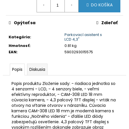
č
Jednotková
DO KOŠÍKA
cena:
a
m
e
Opýtať sa
Zdieľať
Parkovací asistent s
ŠPORTOVÝ
Kategória
:
LCD 4,3"
VÝŠKOVO
Hmotnosť
:
0.81 kg
NASTAVITEĽNÝ
PODVOZOK
EAN
:
5903293015575
JOM
NA
BMW
Popis
Diskusia
3ER,
E36,
06/92-
Popis produktu Zloženie sady: - riadiaca jednotka so
99
4 senzormi - LCD, - 4 senzory biele, - veľmi
€215
efektívny reproduktor, - CAM-308 LED 18 mm
Pôvodne:
cúvacia kamera, - 4,3 palcový TFT displej - vrták na
€245
otvory na vŕtanie otvorov v nárazníku. Cúvacia
kamera CAM-308 LED 18 mm je moderná kamera s
funkciou „Nočného videnia“ - ďalšie LED diódy
zabezpečujú osvetlenie. 4,3 palcový TFT displej s
vysokým rozlíšením dokonale zobrazuje obraz