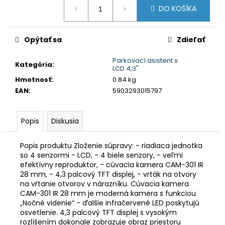
č
Jednotková
DO KOŠÍKA
cena:
a
m
e
Opýtať sa
Zdieľať
Parkovací asistent s
LED
Kategória
:
LCD 4,3"
T5
Hmotnosť
:
0.84 kg
ČERVENÁ,
12V,
EAN
:
5903293015797
3LED
/
SMD
Popis
Diskusia
€2
Popis produktu Zloženie súpravy: - riadiaca jednotka
so 4 senzormi - LCD, - 4 biele senzory, - veľmi
efektívny reproduktor, - cúvacia kamera CAM-301 IR
28 mm, - 4,3 palcový TFT displej, - vrták na otvory
na vŕtanie otvorov v nárazníku. Cúvacia kamera
CAM-301 IR 28 mm je moderná kamera s funkciou
„Nočné videnie“ - ďalšie infračervené LED poskytujú
osvetlenie. 4,3 palcový TFT displej s vysokým
rozlíšením dokonale zobrazuje obraz priestoru