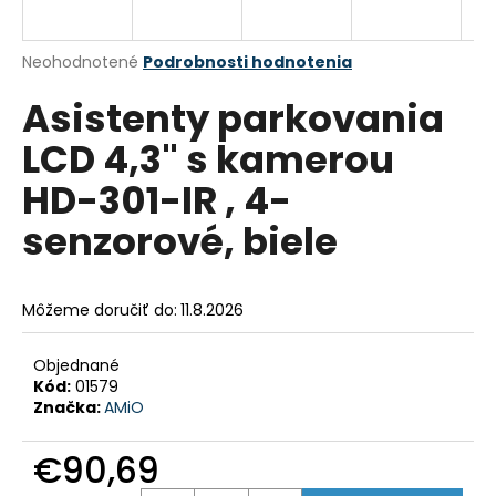
á
j
Priemerné
Neohodnotené
Podrobnosti hodnotenia
s
hodnotenie
Asistenty parkovania
produktu
ť
je
?
LCD 4,3" s kamerou
0,0
z
HD-301-IR , 4-
5
hviezdičiek.
senzorové, biele
HĽADAŤ
Môžeme doručiť do:
11.8.2026
O
Objednané
d
Kód:
01579
p
Značka:
AMiO
o
r
€90,69
ú