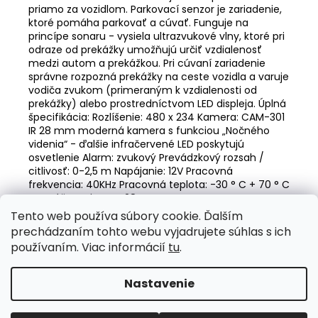
priamo za vozidlom. Parkovací senzor je zariadenie,
ktoré pomáha parkovať a cúvať. Funguje na
princípe sonaru - vysiela ultrazvukové vlny, ktoré pri
odraze od prekážky umožňujú určiť vzdialenosť
medzi autom a prekážkou. Pri cúvaní zariadenie
správne rozpozná prekážky na ceste vozidla a varuje
vodiča zvukom (primeraným k vzdialenosti od
prekážky) alebo prostredníctvom LED displeja. Úplná
špecifikácia: Rozlíšenie: 480 x 234 Kamera: CAM-301
IR 28 mm moderná kamera s funkciou „Nočného
videnia“ - ďalšie infračervené LED poskytujú
osvetlenie Alarm: zvukový Prevádzkový rozsah /
citlivosť: 0-2,5 m Napájanie: 12V Pracovná
frekvencia: 40KHz Pracovná teplota: -30 ° C + 70 ° C
Montážny priemer: 28mm
Tento web používa súbory cookie. Ďalším
Z
prechádzaním tohto webu vyjadrujete súhlas s ich
á
Valentino Rossi eSHOP
SuperDisky.eu
používaním. Viac informácií
tu
.
p
ä
Nastavenie
Vytvoril Shoptet
t
Copyright 2026
Auto-design.sk
. Všetky práva vyhradené.