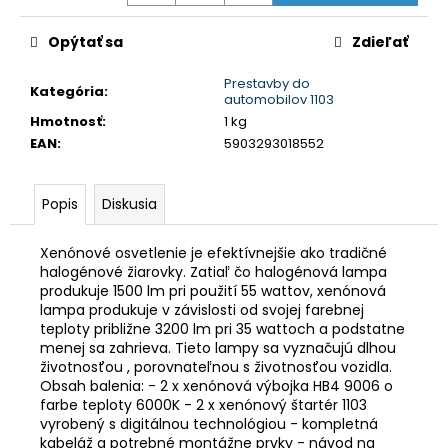
č
a
Opýtať sa
Zdieľať
m
e
Prestavby do
Kategória
:
automobilov 1103
Hmotnosť
:
1 kg
LED
ŽIAROVKY
EAN
:
5903293018552
DO
AUTA
FLEX+
Popis
Diskusia
H15
6000K
SÉRIA
Xenónové osvetlenie je efektívnejšie ako tradičné
12V
halogénové žiarovky. Zatiaľ čo halogénová lampa
24V
produkuje 1500 lm pri použití 55 wattov, xenónová
CANBUS
lampa produkuje v závislosti od svojej farebnej
AMIO-
teploty približne 3200 lm pri 35 wattoch a podstatne
03666
menej sa zahrieva. Tieto lampy sa vyznačujú dlhou
€62,18
životnosťou , porovnateľnou s životnosťou vozidla.
Obsah balenia: - 2 x xenónová výbojka HB4 9006 o
farbe teploty 6000K - 2 x xenónový štartér 1103
vyrobený s digitálnou technológiou - kompletná
kabeláž a potrebné montážne prvky - návod na