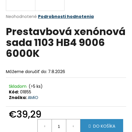
á
j
Priemerné
Neohodnotené
Podrobnosti hodnotenia
s
hodnotenie
Prestavbová xenónová
produktu
ť
je
?
sada 1103 HB4 9006
0,0
z
6000K
5
hviezdičiek.
HĽADAŤ
Môžeme doručiť do:
7.8.2026
Skladom
(>5 ks)
Kód:
01855
O
Značka:
AMiO
d
p
€39,29
o
r
Jednotková
ú
DO KOŠÍKA
cena: