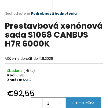
á
j
Priemerné
Neohodnotené
Podrobnosti hodnotenia
s
hodnotenie
Prestavbová xenónová
produktu
ť
je
?
sada S1068 CANBUS
0,0
z
H7R 6000K
5
hviezdičiek.
HĽADAŤ
Môžeme doručiť do:
11.8.2026
Skladom
(>5 ks)
Kód:
01913
O
Značka:
AMiO
d
p
€92,55
o
r
Jednotková
ú
DO KOŠÍKA
cena: