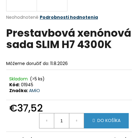
á
j
Priemerné
Neohodnotené
Podrobnosti hodnotenia
s
hodnotenie
Prestavbová xenónová
produktu
ť
je
?
sada SLIM H7 4300K
0,0
z
5
hviezdičiek.
Môžeme doručiť do:
11.8.2026
HĽADAŤ
Skladom
(>5 ks)
Kód:
01945
Značka:
AMiO
O
d
€37,52
p
Jednotková
o
DO KOŠÍKA
cena:
r
ú