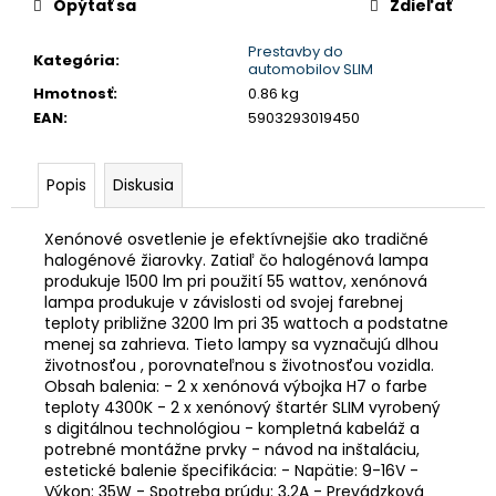
č
Opýtať sa
Zdieľať
a
m
Prestavby do
Kategória
:
automobilov SLIM
e
Hmotnosť
:
0.86 kg
EAN
:
5903293019450
LED
T5
ČERVENÁ,
Popis
Diskusia
12V,
3LED
/
Xenónové osvetlenie je efektívnejšie ako tradičné
SMD
halogénové žiarovky. Zatiaľ čo halogénová lampa
produkuje 1500 lm pri použití 55 wattov, xenónová
€2
lampa produkuje v závislosti od svojej farebnej
teploty približne 3200 lm pri 35 wattoch a podstatne
menej sa zahrieva. Tieto lampy sa vyznačujú dlhou
životnosťou , porovnateľnou s životnosťou vozidla.
Obsah balenia: - 2 x xenónová výbojka H7 o farbe
teploty 4300K - 2 x xenónový štartér SLIM vyrobený
s digitálnou technológiou - kompletná kabeláž a
potrebné montážne prvky - návod na inštaláciu,
estetické balenie špecifikácia: - Napätie: 9-16V -
Výkon: 35W - Spotreba prúdu: 3,2A - Prevádzková