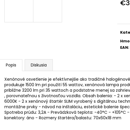
ŠPORTOVÝ VÝŠKOVO NASTAVITEĽNÝ
ŠPORTOVÝ VÝŠ
€3
PODVOZOK JOM NA BMW 3ER, E36,
PODVOZOK JOM 
Jedn
06/92-99
05
cena
€215
€239
Pôvodne:
€245
Pôvodne:
€275
Kate
Hmo
EAN
:
Popis
Diskusia
Xenónové osvetlenie je efektívnejšie ako tradičné halogénové
produkuje 1500 lm pri použití 55 wattov, xenónová lampa produk
približne 3200 lm pri 35 wattoch a podstatne menej sa zahrie
, porovnateľnou s životnosťou vozidla. Obsah balenia: - 2 x xe
6000K - 2 x xenónový štartér SLIM vyrobený s digitálnou tec
montážne prvky - návod na inštaláciu, estetické balenie špeci
Spotreba prúdu: 3,2A - Prevádzková teplota: -40°C - +105°C 
konektory: áno - Rozmery štartéra/balastu: 70x60x18 mm