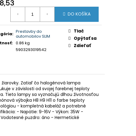
KOVO NASTAVITEĽNÝ
8,53
NA BMW 3ER, E46, 99-
otková
DO KOŠÍKA
:
Tlač
Prestavby do
gória
:
automobilov SLIM
Opýtať sa
tnosť
:
0.86 kg
Zdieľať
5903293019542
 žiarovky. Zatiaľ čo halogénová lampa
uje v závislosti od svojej farebnej teploty
va. Tieto lampy sa vyznačujú dlhou životnosťou
nónová výbojka H8 H9 H11 o farbe teploty
hnológiou - kompletná kabeláž a potrebné
fikácia: - Napätie: 9-16V - Výkon: 35W -
- Vodotesné puzdro: áno - Hermetické