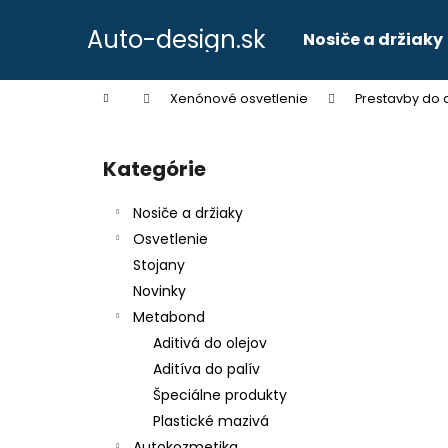
K
Prejsť
na
o
Auto-design.sk
Nosiče a držiaky
obsah
Späť
Späť
š
do
do
í
Domov
Xenónové osvetlenie
Prestavby do 
k
obchodu
obchodu
B
o
Kategórie
Preskočiť
č
kategórie
n
Nosiče a držiaky
ý
Osvetlenie
p
Stojany
a
Novinky
n
Metabond
e
Aditivá do olejov
l
Aditíva do palív
Špeciálne produkty
Plastické mazivá
Autokozmetika