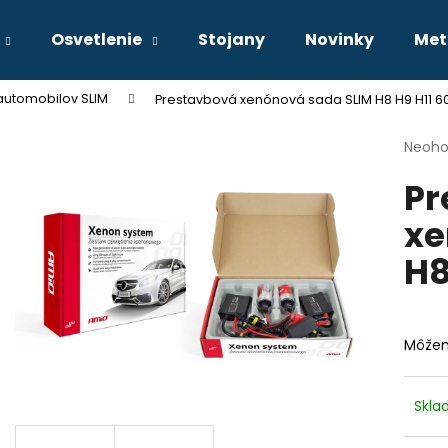
Osvetlenie
Stojany
Novinky
Met
automobilov SLIM
Prestavbová xenónová sada SLIM H8 H9 H11 6
Čo potrebujete nájsť?
Priem
Neoho
hodno
Pr
produ
HĽADAŤ
je
xe
0,0
z
H8
5
Odporúčame
hviezd
Môžem
Skl