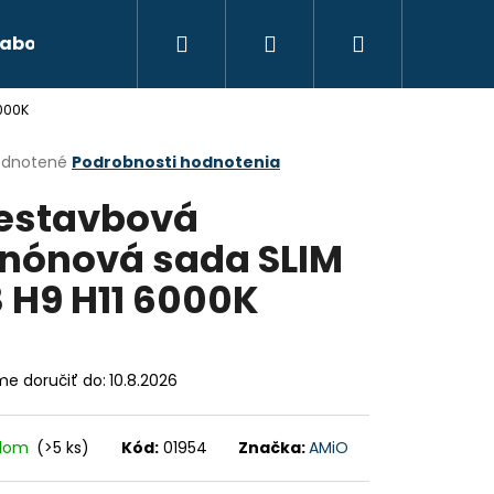
Hľadať
Prihlásenie
Nákupný
abond
Autokozmetika
Xenónové osvetl
000K
košík
erné
dnotené
Podrobnosti hodnotenia
tenie
estavbová
ktu
nónová sada SLIM
 H9 H11 6000K
ičiek.
e doručiť do:
10.8.2026
adom
(>5 ks)
Kód:
01954
Značka:
AMiO
Nasledujúce