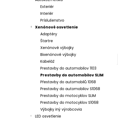
LED T5 ČERVENÁ, 12V, 3LED / SMD
Exteriér
€2
Interiér
Príslušenstvo
Xenónové osvetlenie
Adaptéry
Štartre
Xenónové výbojky
Bixenónové výbojky
Kabeláž
Prestavby do automobilov 1103
Prestavby do automobilov SLIM
Přestavby do automobilů 1068
Prestavby do automobilov S1068
Prestavby do motocyklov SLIM
Prestavby do motocyklov S1068
Výbojky iný výrobcovia
LED osvetlenie