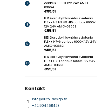
canbus 6000K 12V 24V AMIO-
03664
€55,51
LED žiarovky hlavného svietenia
FLEX+ H8 H9 H11 H16 canbus 6000K
12V 24V AMIO-03663
€55,51
LED žiarovky hlavného svietenia
FLEX+ H7-6 canbus 6000K 12V 24V
AMIO-03662
€55,51
LED žiarovky hlavného svietenia
FLEX+ H7-1 canbus 6000K 12V 24V
AMIO-03661
€55,51
Kontakt
info
@
auto-design.sk
+421904468428