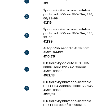
€2
Športový výškovo nastaviteľný
podvozok JOM na BMW 3er, E36,
06/92-99
€215
Športový výškovo nastaviteľný
podvozok JOM na BMW 3er, E46,
99-05
€239
Autopoťah sedadla 45x120cm
AMIO-04432
€10,75
LED žiarovky do auta FLEX+ H15
6000K séria 12V 24V Canbus
AMIO-03666
€62,18
LED žiarovky hlavného svietenia
FLEX+ HB4 canbus 6000K 12V 24V
AMIO-03665
€55,51
LED žiarovky hlavného svietenia
FLEX+ HB3 9005/HIR1 9011/H10