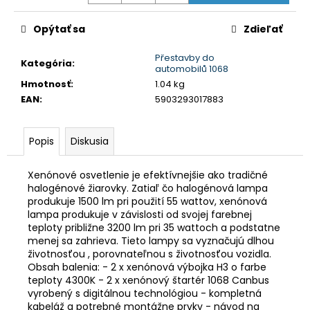
č
a
Opýtať sa
Zdieľať
m
e
Přestavby do
Kategória
:
automobilů 1068
Hmotnosť
:
1.04 kg
ŠPORTOVÝ
VÝŠKOVO
EAN
:
5903293017883
NASTAVITEĽNÝ
PODVOZOK
JOM
Popis
Diskusia
NA
BMW
3ER,
Xenónové osvetlenie je efektívnejšie ako tradičné
E46,
halogénové žiarovky. Zatiaľ čo halogénová lampa
99-
produkuje 1500 lm pri použití 55 wattov, xenónová
05
lampa produkuje v závislosti od svojej farebnej
€239
teploty približne 3200 lm pri 35 wattoch a podstatne
Pôvodne:
menej sa zahrieva. Tieto lampy sa vyznačujú dlhou
€275
životnosťou , porovnateľnou s životnosťou vozidla.
Obsah balenia: - 2 x xenónová výbojka H3 o farbe
teploty 4300K - 2 x xenónový štartér 1068 Canbus
vyrobený s digitálnou technológiou - kompletná
kabeláž a potrebné montážne prvky - návod na