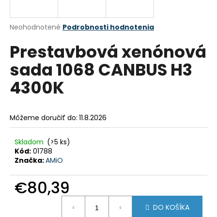
á
j
Priemerné
Neohodnotené
Podrobnosti hodnotenia
s
hodnotenie
Prestavbová xenónová
produktu
ť
je
?
sada 1068 CANBUS H3
0,0
z
4300K
5
hviezdičiek.
HĽADAŤ
Môžeme doručiť do:
11.8.2026
Skladom
(>5 ks)
Kód:
01788
O
Značka:
AMiO
d
p
€80,39
o
r
Jednotková
ú
DO KOŠÍKA
cena: