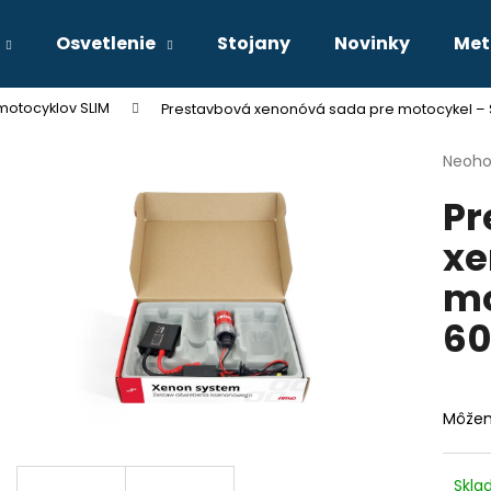
Osvetlenie
Stojany
Novinky
Met
motocyklov SLIM
Prestavbová xenonóvá sada pre motocykel – S
Čo potrebujete nájsť?
Priem
Neoho
hodno
Pr
produ
HĽADAŤ
je
xe
0,0
z
mo
5
Odporúčame
hviezd
6
Môžem
Skl