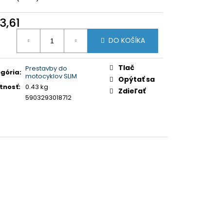
KOVO NASTAVITEĽNÝ
NA BMW 3ER, E46, 99-
3,61
otková
DO KOŠÍKA
:
Tlač
Prestavby do
gória
:
motocyklov SLIM
Opýtať sa
tnosť
:
0.43 kg
Zdieľať
5903293018712