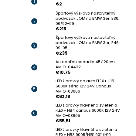
€2
Športový výškovo nastaviteľný
podvozok JOM na BMW 3er, E36,
06/92-99
€215
Športový výškovo nastaviteľný
podvozok JOM na BMW 3er, E46,
99-05
€239
Autopoťah sedadla 45x120cm
AMIO-04432
€10,75
LED žiarovky do auta FLEX+ H15
6000K séria 12V 24V Canbus
AMIO-03666
€62,18
LED žiarovky hlavného svietenia
FLEX+ HB4 canbus 6000K 12V 24V
AMIO-03665
€55,51
LED žiarovky hlavného svietenia
FLEX+ HB3 9005/HIR1 9011/H10