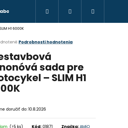
Hľadať
Prihlásenie
Nákupný
abond
Autokozmetika
Xenónové osvetl
LIM H1 6000K
košík
erné
dnotené
Podrobnosti hodnotenia
tenie
estavbová
ktu
nonóvá sada pre
tocykel – SLIM H1
ičiek.
000K
e doručiť do:
10.8.2026
Nasledujúce
adom
(>5 ks)
Kód:
01871
Značka:
AMiO