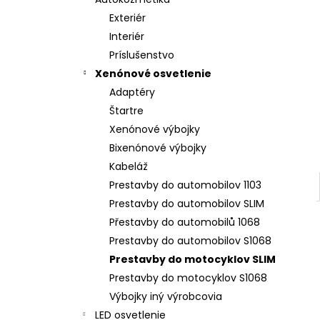
LED T5 ČERVENÁ, 12V, 3LED / SMD
Exteriér
€2
Interiér
Príslušenstvo
Xenónové osvetlenie
Adaptéry
Štartre
Xenónové výbojky
Bixenónové výbojky
Kabeláž
Prestavby do automobilov 1103
Prestavby do automobilov SLIM
Přestavby do automobilů 1068
Prestavby do automobilov S1068
Prestavby do motocyklov SLIM
Prestavby do motocyklov S1068
Výbojky iný výrobcovia
LED osvetlenie