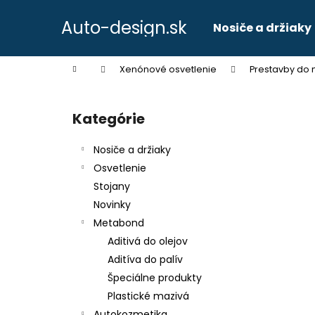
K
Prejsť
na
o
Auto-design.sk
Nosiče a držiaky
obsah
Späť
Späť
š
do
do
í
Domov
Xenónové osvetlenie
Prestavby do 
k
obchodu
obchodu
B
o
Kategórie
Preskočiť
č
kategórie
n
Nosiče a držiaky
ý
Osvetlenie
p
Stojany
a
Novinky
n
Metabond
e
Aditivá do olejov
l
Aditíva do palív
Špeciálne produkty
Plastické mazivá
Autokozmetika