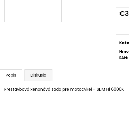
ŠPORTOVÝ VÝŠKOVO NASTAVITEĽNÝ
ŠPORTOVÝ VÝŠ
PODVOZOK JOM NA BMW 3ER, E36,
PODVOZOK JOM 
06/92-99
05
€3
€215
€239
Jedn
Pôvodne:
€245
Pôvodne:
€275
cena
Kate
Hmo
EAN
:
Popis
Diskusia
Prestavbová xenonóvá sada pre motocykel – SLIM H1 6000K