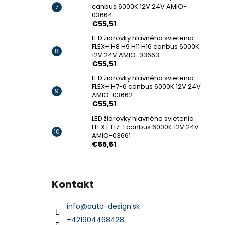
canbus 6000K 12V 24V AMIO-
03664
€55,51
LED žiarovky hlavného svietenia
FLEX+ H8 H9 H11 H16 canbus 6000K
12V 24V AMIO-03663
€55,51
LED žiarovky hlavného svietenia
FLEX+ H7-6 canbus 6000K 12V 24V
AMIO-03662
€55,51
LED žiarovky hlavného svietenia
FLEX+ H7-1 canbus 6000K 12V 24V
AMIO-03661
€55,51
Kontakt
info
@
auto-design.sk
+421904468428