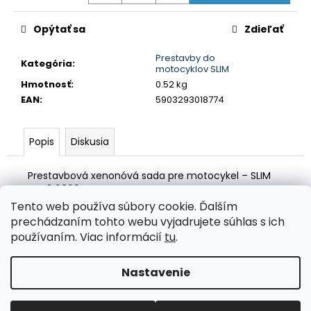
č
a
Opýtať sa
Zdieľať
m
e
Prestavby do
Kategória
:
motocyklov SLIM
Hmotnosť
:
0.52 kg
LED
ŽIAROVKY
EAN
:
5903293018774
DO
AUTA
FLEX+
Popis
Diskusia
H15
6000K
SÉRIA
Prestavbová xenonóvá sada pre motocykel – SLIM
12V
H4-3 6000K
24V
Tento web používa súbory cookie. Ďalším
CANBUS
Z
AMIO-
prechádzaním tohto webu vyjadrujete súhlas s ich
03666
á
Valentino Rossi eSHOP
SuperDisky.eu
používaním. Viac informácií
tu
.
€62,18
p
ä
Nastavenie
Vytvoril Shoptet
t
i
Copyright 2026
Auto-design.sk
. Všetky práva vyhradené.