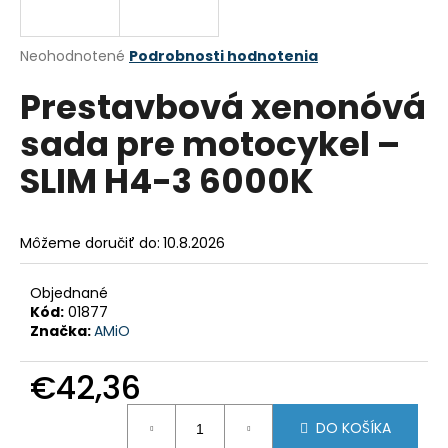
á
j
Priemerné
Neohodnotené
Podrobnosti hodnotenia
s
hodnotenie
Prestavbová xenonóvá
produktu
ť
je
?
sada pre motocykel –
0,0
z
SLIM H4-3 6000K
5
hviezdičiek.
HĽADAŤ
Môžeme doručiť do:
10.8.2026
Objednané
Kód:
01877
O
Značka:
AMiO
d
p
€42,36
o
r
Jednotková
ú
DO KOŠÍKA
cena: