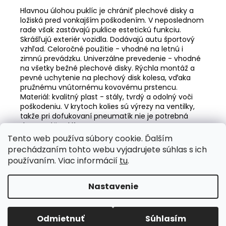
č
Hlavnou úlohou puklíc je chrániť plechové disky a
a
ložiská pred vonkajším poškodením. V neposlednom
m
rade však zastávajú puklice estetickú funkciu.
e
Skrášľujú exteriér vozidla. Dodávajú autu športový
vzhľad. Celoročné použitie - vhodné na letnú i
zimnú prevádzku. Univerzálne prevedenie - vhodné
AUTOPOŤAH
na všetky bežné plechové disky. Rýchla montáž a
SEDADLA
pevné uchytenie na plechový disk kolesa, vďaka
45X120CM
pružnému vnútornému kovovému prstencu.
AMIO-
Materiál: kvalitný plast - stály, tvrdý a odolný voči
04432
poškodeniu. V krytoch kolies sú výrezy na ventilky,
€10,75
takže pri dofukovaní pneumatík nie je potrebná
demontáž puklíc.
Tento web používa súbory cookie. Ďalším
Z
prechádzaním tohto webu vyjadrujete súhlas s ich
á
Valentino Rossi eSHOP
SuperDisky.eu
používaním. Viac informácií
tu
.
p
ä
Nastavenie
Vytvoril Shoptet
t
i
Copyright 2026
Auto-design.sk
. Všetky práva vyhradené.
Odmietnuť
Súhlasím
Upraviť nastavenie cookies
e