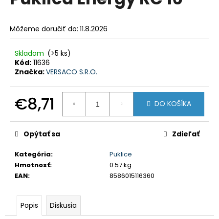
je
á
0,0
z
j
Môžeme doručiť do:
11.8.2026
5
s
hviezdičiek.
ť
Skladom
(>5 ks)
?
Kód:
11636
Značka:
VERSACO S.R.O.
€8,71
DO KOŠÍKA
HĽADAŤ
Jednotková
cena:
Opýtať sa
Zdieľať
O
Kategória
:
Puklice
d
Hmotnosť
:
0.57 kg
p
EAN
:
8586015116360
o
r
Popis
Diskusia
ú