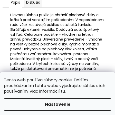
č
Popis
Diskusia
a
m
Hlavnou úlohou puklíc je chrániť plechové disky a
e
ložiská pred vonkajším poškodením. V neposlednom
rade však zastávajú puklice estetickú funkciu.
Skrášľujú exteriér vozidla. Dodávajú autu športový
AUTOPOŤAH
vzhľad. Celoročné použitie - vhodné na letnú i
SEDADLA
zimnú prevádzku. Univerzálne prevedenie - vhodné
45X120CM
na všetky bežné plechové disky. Rýchla montáž a
AMIO-
pevné uchytenie na plechový disk kolesa, vďaka
04432
pružnému vnútornému kovovému prstencu.
€10,75
Materiál: kvalitný plast - stály, tvrdý a odolný voči
poškodeniu. V krytoch kolies sú výrezy na ventilky,
takže pri dofukovaní pneumatík nie je potrebná
demontáž puklíc.
Tento web používa súbory cookie. Ďalším
Z
prechádzaním tohto webu vyjadrujete súhlas s ich
á
Valentino Rossi eSHOP
SuperDisky.eu
používaním. Viac informácií
tu
.
p
ä
Nastavenie
Vytvoril Shoptet
t