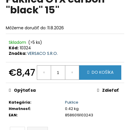
je
á
"black" 15"
0,0
z
j
5
s
hviezdičiek.
Môžeme doručiť do:
11.8.2026
ť
?
Skladom
(>5 ks)
Kód:
10324
Značka:
VERSACO S.R.O.
HĽADAŤ
€8,47
DO KOŠÍKA
Jednotková
cena:
Opýtať sa
Zdieľať
O
d
Kategória
:
Puklice
p
Hmotnosť
:
0.42 kg
o
EAN
:
8586019103243
r
ú