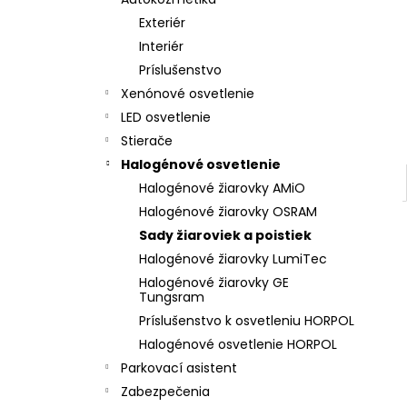
LED T5 ČERVENÁ, 12V, 3LED / SMD
Exteriér
€2
Interiér
Príslušenstvo
Xenónové osvetlenie
LED osvetlenie
Stierače
Halogénové osvetlenie
Halogénové žiarovky AMiO
Halogénové žiarovky OSRAM
Sady žiaroviek a poistiek
Halogénové žiarovky LumiTec
Halogénové žiarovky GE
Tungsram
Príslušenstvo k osvetleniu HORPOL
Halogénové osvetlenie HORPOL
Parkovací asistent
Zabezpečenia