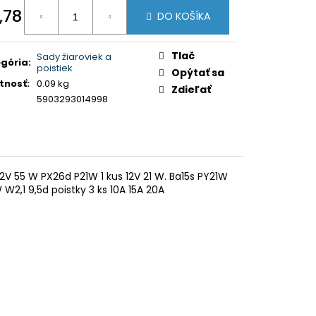
KOVO NASTAVITEĽNÝ
,78
NA BMW 3ER, E46, 99-
DO KOŠÍKA
otková
:
Tlač
Sady žiaroviek a
gória
:
poistiek
Opýtať sa
tnosť
:
0.09 kg
Zdieľať
5903293014998
12V 55 W PX26d P21W 1 kus 12V 21 W. Ba15s PY21W
 W2,1 9,5d poistky 3 ks 10A 15A 20A