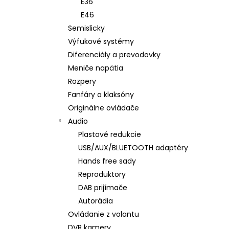
E36
E46
Semislicky
Výfukové systémy
Diferenciály a prevodovky
Meniče napätia
Rozpery
Fanfáry a klaksóny
Originálne ovládače
Audio
Plastové redukcie
USB/AUX/BLUETOOTH adaptéry
Hands free sady
Reproduktory
DAB prijímače
Autorádia
Ovládanie z volantu
DVR kamery