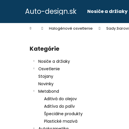
K
Prejsť
na
o
Auto-design.sk
Nosiče a držiaky
obsah
Späť
Späť
š
do
do
í
Domov
Halogénové osvetlenie
Sady žiarovi
k
obchodu
obchodu
B
o
Kategórie
Preskočiť
č
kategórie
n
Nosiče a držiaky
ý
Osvetlenie
p
Stojany
a
Novinky
n
Metabond
e
Aditivá do olejov
l
Aditíva do palív
Špeciálne produkty
Plastické mazivá
Autokozmetika