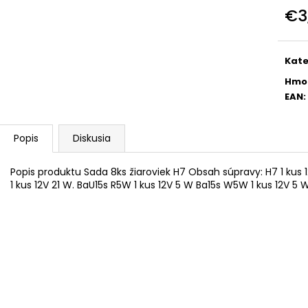
ŠPORTOVÝ VÝŠKOVO NASTAVITEĽNÝ
ŠPORTOVÝ VÝŠ
€3
PODVOZOK JOM NA BMW 3ER, E36,
PODVOZOK JOM 
06/92-99
05
Jedn
cena
€215
€239
Pôvodne:
€245
Pôvodne:
€275
Kate
Hmo
EAN
:
Popis
Diskusia
Popis produktu Sada 8ks žiaroviek H7 Obsah súpravy: H7 1 kus 
1 kus 12V 21 W. BaU15s R5W 1 kus 12V 5 W Ba15s W5W 1 kus 12V 5 W