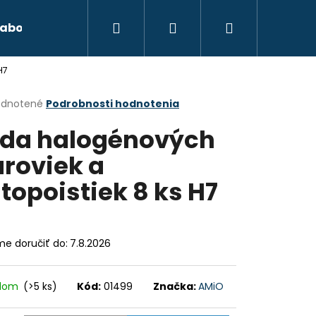
Hľadať
Prihlásenie
Nákupný
abond
Autokozmetika
Xenónové osvetl
H7
košík
erné
dnotené
Podrobnosti hodnotenia
tenie
da halogénových
ktu
aroviek a
topoistiek 8 ks H7
ičiek.
e doručiť do:
7.8.2026
adom
(>5 ks)
Kód:
01499
Značka:
AMiO
Nasledujúce