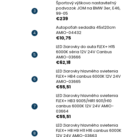
Športový výškovo nastaviteľný
podvozok JOM na BMW 3er, E46,
99-05
€239
Autopoťah sedadla 45x120cm
AMIO-04432
€10,75
LED žiarovky do auta FLEX+ H15
6000K séria 12V 24V Canbus
AMIO-03666
€62,18
LED žiarovky hlavného svietenia
FLEX+ HB4 canbus 6000K 12V 24V
AMIO-03665
€55,51
LED žiarovky hlavného svietenia
FLEX+ HB3 9005/HIR1 9011/H10
canbus 6000K 12V 24V AMIO-
03664
€55,51
LED žiarovky hlavného svietenia
FLEX+ H8 H9 H11 H16 canbus 6000K
12V 24V AMIO-03663