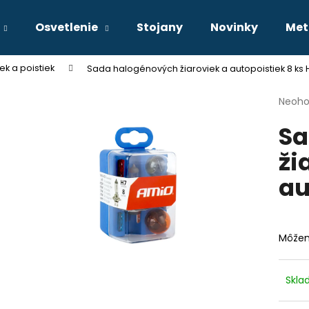
Osvetlenie
Stojany
Novinky
Met
ek a poistiek
Sada halogénových žiaroviek a autopoistiek 8 ks 
Čo potrebujete nájsť?
Priem
Neoho
hodno
Sa
produ
HĽADAŤ
je
ži
0,0
z
au
5
Odporúčame
hviezd
Môžem
Skl