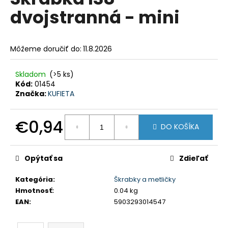
je
á
dvojstranná - mini
0,0
z
j
5
s
hviezdičiek.
Môžeme doručiť do:
11.8.2026
ť
?
Skladom
(>5 ks)
Kód:
01454
Značka:
KUFIETA
HĽADAŤ
€0,94
DO KOŠÍKA
Jednotková
cena:
Opýtať sa
Zdieľať
O
d
Kategória
:
Škrabky a metličky
p
Hmotnosť
:
0.04 kg
o
EAN
:
5903293014547
r
ú