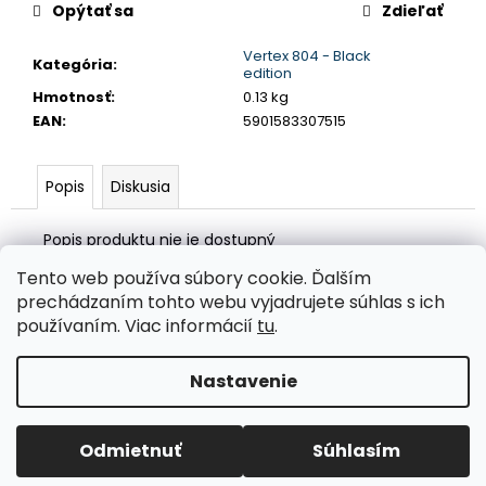
č
Opýtať sa
Zdieľať
a
m
Vertex 804 - Black
Kategória
:
e
edition
Hmotnosť
:
0.13 kg
EAN
:
5901583307515
AUTOPOŤAH
SEDADLA
45X120CM
Popis
Diskusia
AMIO-
04432
Popis produktu nie je dostupný
€10,75
Tento web používa súbory cookie. Ďalším
Z
prechádzaním tohto webu vyjadrujete súhlas s ich
á
Valentino Rossi eSHOP
SuperDisky.eu
používaním. Viac informácií
tu
.
p
ä
Nastavenie
Vytvoril Shoptet
t
i
Copyright 2026
Auto-design.sk
. Všetky práva vyhradené.
Odmietnuť
Súhlasím
Upraviť nastavenie cookies
e