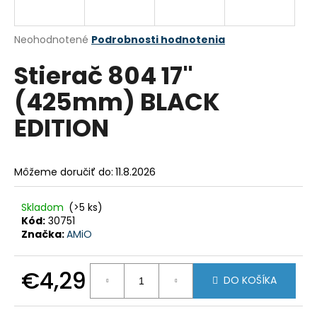
á
j
Priemerné
Neohodnotené
Podrobnosti hodnotenia
s
hodnotenie
Stierač 804 17"
produktu
ť
je
?
(425mm) BLACK
0,0
z
EDITION
5
hviezdičiek.
HĽADAŤ
Môžeme doručiť do:
11.8.2026
Skladom
(>5 ks)
Kód:
30751
O
Značka:
AMiO
d
p
o
€4,29
DO KOŠÍKA
r
Jednotková
ú
cena: