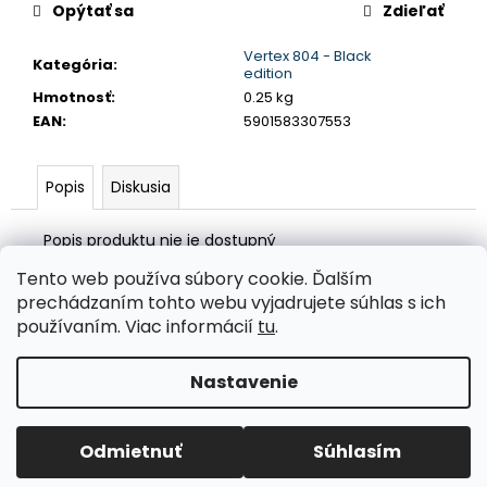
č
Opýtať sa
Zdieľať
a
m
Vertex 804 - Black
Kategória
:
e
edition
Hmotnosť
:
0.25 kg
EAN
:
5901583307553
LED
ŽIAROVKY
DO
Popis
Diskusia
AUTA
FLEX+
H15
Popis produktu nie je dostupný
6000K
SÉRIA
Tento web používa súbory cookie. Ďalším
12V
Z
prechádzaním tohto webu vyjadrujete súhlas s ich
24V
á
CANBUS
Valentino Rossi eSHOP
SuperDisky.eu
používaním. Viac informácií
tu
.
AMIO-
p
03666
ä
Nastavenie
€62,18
Vytvoril Shoptet
t
i
Copyright 2026
Auto-design.sk
. Všetky práva vyhradené.
Odmietnuť
Súhlasím
Upraviť nastavenie cookies
e