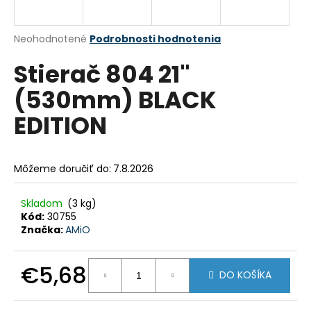
á
j
Priemerné
Neohodnotené
Podrobnosti hodnotenia
s
hodnotenie
Stierač 804 21"
produktu
ť
je
?
(530mm) BLACK
0,0
z
EDITION
5
hviezdičiek.
HĽADAŤ
Môžeme doručiť do:
7.8.2026
Skladom
(3 kg)
Kód:
30755
O
Značka:
AMiO
d
p
o
€5,68
DO KOŠÍKA
r
Jednotková
ú
cena: