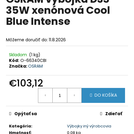
je
á
35W xenónová Cool
0,0
z
j
Blue Intense
5
s
hviezdičiek.
ť
?
Môžeme doručiť do:
11.8.2026
Skladom
(1 kg)
Kód:
O-66340CBI
Značka:
OSRAM
HĽADAŤ
€103,12
Jednotková
O
DO KOŠÍKA
cena:
d
p
Opýtať sa
Zdieľať
o
r
Kategória
:
Výbojky iný výrobcovia
ú
Hmotnosť
:
0.08 kg