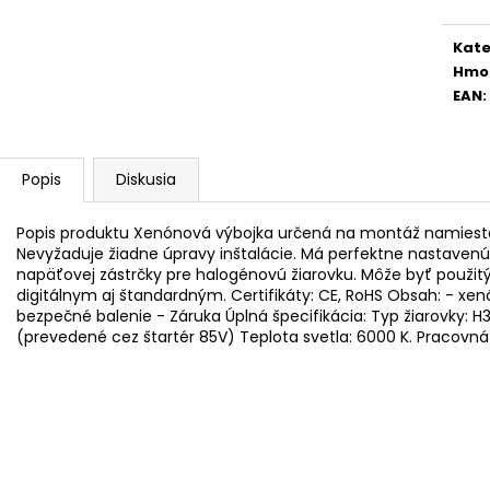
ŠPORTOVÝ VÝŠKOVO NASTAVITEĽNÝ
ŠPORTOVÝ VÝŠ
Jedn
PODVOZOK JOM NA BMW 3ER, E36,
PODVOZOK JOM 
cena
06/92-99
05
Kate
€215
€239
Hmo
Pôvodne:
€245
Pôvodne:
€275
EAN
:
Popis
Diskusia
Popis produktu Xenónová výbojka určená na montáž namiesto 
Nevyžaduje žiadne úpravy inštalácie. Má perfektne nastavenú 
napäťovej zástrčky pre halogénovú žiarovku. Môže byť použi
digitálnym aj štandardným. Certifikáty: CE, RoHS Obsah: - xenó
bezpečné balenie - Záruka Úplná špecifikácia: Typ žiarovky: 
(prevedené cez štartér 85V) Teplota svetla: 6000 K. Pracovná