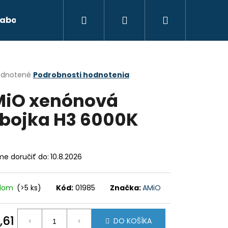
Hľadať
Prihlásenie
Nákupný
abond
Autokozmetika
Xenónové osvetl
košík
erné
dnotené
Podrobnosti hodnotenia
tenie
iO xenónová
ktu
bojka H3 6000K
ičiek.
e doručiť do:
10.8.2026
adom
(>5 ks)
Kód:
01985
Značka:
AMiO
Nasledujúce
,61
DO KOŠÍKA