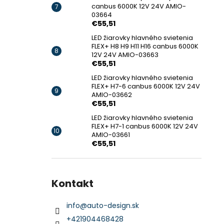
canbus 6000K 12V 24V AMIO-
03664
€55,51
LED žiarovky hlavného svietenia
FLEX+ H8 H9 H11 H16 canbus 6000K
12V 24V AMIO-03663
€55,51
LED žiarovky hlavného svietenia
FLEX+ H7-6 canbus 6000K 12V 24V
AMIO-03662
€55,51
LED žiarovky hlavného svietenia
FLEX+ H7-1 canbus 6000K 12V 24V
AMIO-03661
€55,51
Kontakt
info
@
auto-design.sk
+421904468428