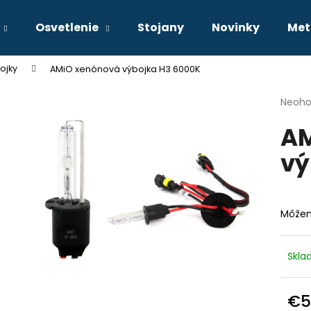
Osvetlenie
Stojany
Novinky
Met
ojky
AMiO xenónová výbojka H3 6000K
Čo potrebujete nájsť?
Priem
Neoho
hodno
AM
produ
HĽADAŤ
je
vý
0,0
z
5
Odporúčame
hviezd
Môžem
Skl
€5