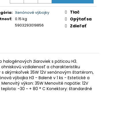
KOVO NASTAVITEĽNÝ
otková
NA BMW 3ER, E46, 99-
:
Tlač
gória
:
Xenónové výbojky
tnosť
:
0.15 kg
Opýtať sa
5903293019856
Zdieľať
halogénových žiaroviek s päticou H3.
ohniskovú vzdialenosť a charakteristiku
tý s akýmkoľvek 35W 12V xenónovým štartérom,
nová výbojka H3 - Balené v 1 ks - Estetické a
H3 Menovitý výkon: 35W Menovité napätie: 12V
 teplota: -30 ~ + 80 ° C Konektory: štandardné