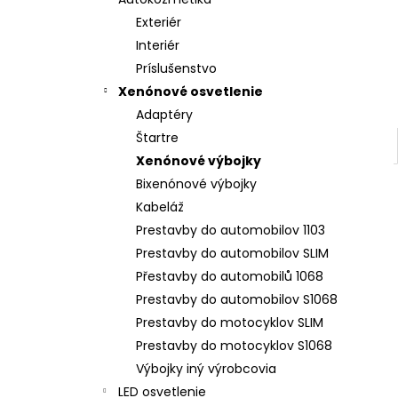
LED T5 ČERVENÁ, 12V, 3LED / SMD
Exteriér
€2
Interiér
Príslušenstvo
Xenónové osvetlenie
Adaptéry
Štartre
Xenónové výbojky
Bixenónové výbojky
Kabeláž
Prestavby do automobilov 1103
Prestavby do automobilov SLIM
Přestavby do automobilů 1068
Prestavby do automobilov S1068
Prestavby do motocyklov SLIM
Prestavby do motocyklov S1068
Výbojky iný výrobcovia
LED osvetlenie