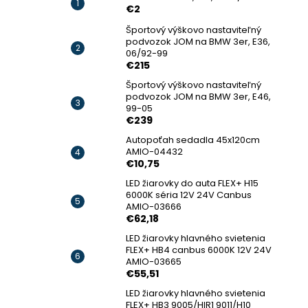
€2
Športový výškovo nastaviteľný
podvozok JOM na BMW 3er, E36,
06/92-99
€215
Športový výškovo nastaviteľný
podvozok JOM na BMW 3er, E46,
99-05
€239
Autopoťah sedadla 45x120cm
AMIO-04432
€10,75
LED žiarovky do auta FLEX+ H15
6000K séria 12V 24V Canbus
AMIO-03666
€62,18
LED žiarovky hlavného svietenia
FLEX+ HB4 canbus 6000K 12V 24V
AMIO-03665
€55,51
LED žiarovky hlavného svietenia
FLEX+ HB3 9005/HIR1 9011/H10