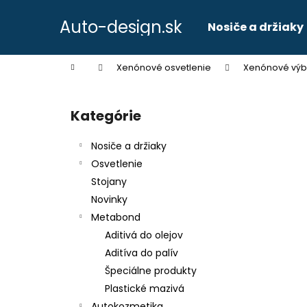
K
Prejsť
na
o
Auto-design.sk
Nosiče a držiaky
obsah
Späť
Späť
š
do
do
í
Domov
Xenónové osvetlenie
Xenónové výb
k
obchodu
obchodu
B
o
Kategórie
Preskočiť
č
kategórie
n
Nosiče a držiaky
ý
Osvetlenie
p
Stojany
a
Novinky
n
Metabond
e
Aditivá do olejov
l
Aditíva do palív
Špeciálne produkty
Plastické mazivá
Autokozmetika