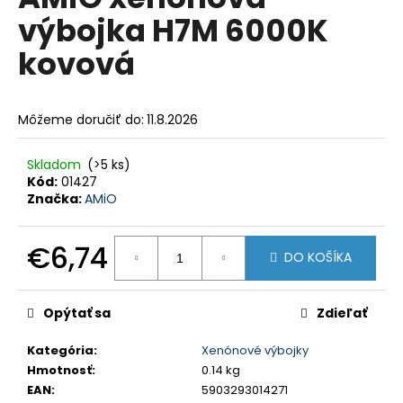
je
á
výbojka H7M 6000K
0,0
z
j
kovová
5
s
hviezdičiek.
ť
?
Môžeme doručiť do:
11.8.2026
Skladom
(>5 ks)
Kód:
01427
Značka:
AMiO
HĽADAŤ
€6,74
DO KOŠÍKA
Jednotková
O
cena:
d
Opýtať sa
Zdieľať
p
o
Kategória
:
Xenónové výbojky
r
Hmotnosť
:
0.14 kg
ú
EAN
:
5903293014271