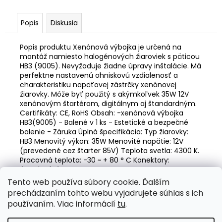
č
a
m
Popis
Diskusia
e
Popis produktu Xenónová výbojka je určená na
montáž namiesto halogénových žiaroviek s päticou
LED
HB3 (9005). Nevyžaduje žiadne úpravy inštalácie. Má
ŽIAROVKY
perfektne nastavenú ohniskovú vzdialenosť a
HLAVNÉHO
charakteristiku napäťovej zástrčky xenónovej
SVIETENIA
žiarovky. Môže byť použitý s akýmkoľvek 35W 12V
FLEX+
xenónovým štartérom, digitálnym aj štandardným.
HB3
Certifikáty: CE, RoHS Obsah: -xenónová výbojka
9005/HIR1
9011/H10
HB3(9005) - Balené v 1 ks - Estetické a bezpečné
CANBUS
balenie - Záruka Úplná špecifikácia: Typ žiarovky:
6000K
HB3 Menovitý výkon: 35W Menovité napätie: 12V
12V
(prevedené cez štarter 85V) Teplota svetla: 4300 K.
24V
Pracovná teplota: -30 ~ + 80 ° C Konektory:
AMIO-
štandardné
03664
Tento web používa súbory cookie. Ďalším
€55,51
Z
prechádzaním tohto webu vyjadrujete súhlas s ich
á
Valentino Rossi eSHOP
SuperDisky.eu
používaním. Viac informácií
tu
.
p