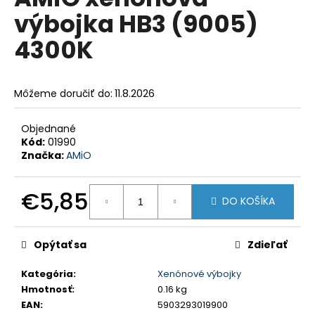
je
á
výbojka HB3 (9005)
0,0
z
j
4300K
5
s
hviezdičiek.
ť
?
Môžeme doručiť do:
11.8.2026
Objednané
Kód:
01990
Značka:
AMiO
HĽADAŤ
€5,85
DO KOŠÍKA
Jednotková
O
cena:
d
Opýtať sa
Zdieľať
p
o
Kategória
:
Xenónové výbojky
r
Hmotnosť
:
0.16 kg
ú
EAN
:
5903293019900